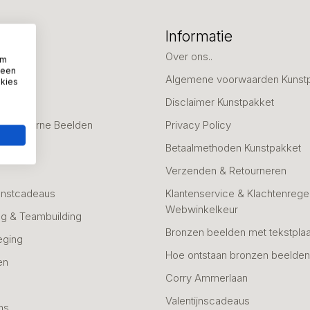
eën
Informatie
deaus
Over ons..
om
 een
Algemene voorwaarden Kunst
okies
fscheid
Disclaimer Kunstpakket
 & Moderne Beelden
Privacy Policy
Betaalmethoden Kunstpakket
Verzenden & Retourneren
unstcadeaus
Klantenservice & Klachtenregel
Webwinkelkeur
g & Teambuilding
Bronzen beelden met tekstplaa
eging
Hoe ontstaan bronzen beelde
en
Corry Ammerlaan
n
Valentijnscadeaus
ns