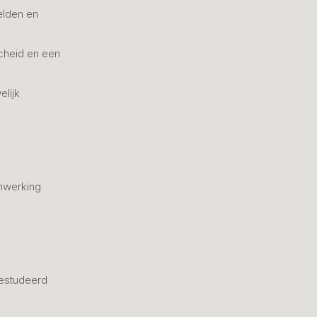
elden en
cheid en een
elijk
nwerking
estudeerd