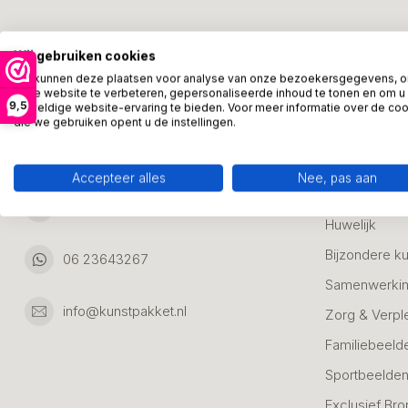
Kunstpakket Nederland
Categori
Wij gebruiken cookies
Adresgegevens:
Zakelijke Ca
We kunnen deze plaatsen voor analyse van onze bezoekersgegevens, 
onze website te verbeteren, gepersonaliseerde inhoud te tonen en om u
Bedanken
9,5
geweldige website-ervaring te bieden. Voor meer informatie over de co
Ambachtsweg 46
die we gebruiken opent u de instellingen.
Jubileum & A
3542DH Utrecht
Nederland
Alle Bronzen
Accepteer alles
Nee, pas aan
Geslaagd
06 23643267
Huwelijk
Bijzondere k
06 23643267
Samenwerkin
info@kunstpakket.nl
Zorg & Verpl
Familiebeeld
Sportbeelde
Exclusief Bro