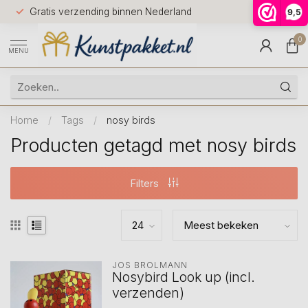
Voor 12.0
Gratis verzending binnen Nederland
9,5
9.5
huis
0
MENU
Home
/
Tags
/
nosy birds
Producten getagd met nosy birds
Filters
JOS BRÖLMANN
Nosybird Look up (incl.
verzenden)