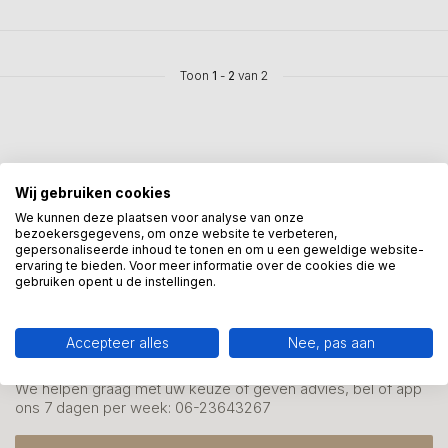
Toon
1
-
2
van 2
Wij gebruiken cookies
Mis onze nieuwsbrief niet
We kunnen deze plaatsen voor analyse van onze
bezoekersgegevens, om onze website te verbeteren,
Schrijf je in en ontvang onze nieuwe aanbiedingen
gepersonaliseerde inhoud te tonen en om u een geweldige website-
ervaring te bieden. Voor meer informatie over de cookies die we
gebruiken opent u de instellingen.
Accepteer alles
Nee, pas aan
Meer informatie?
We helpen graag met uw keuze of geven advies, bel of app
ons 7 dagen per week: 06-23643267