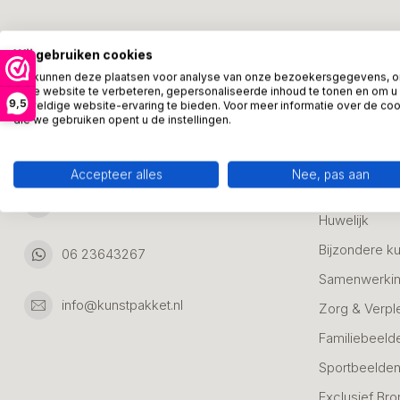
Kunstpakket Nederland
Categori
Wij gebruiken cookies
Adresgegevens:
Zakelijke Ca
We kunnen deze plaatsen voor analyse van onze bezoekersgegevens, 
onze website te verbeteren, gepersonaliseerde inhoud te tonen en om u
Bedanken
9,5
geweldige website-ervaring te bieden. Voor meer informatie over de co
Ambachtsweg 46
die we gebruiken opent u de instellingen.
Jubileum & A
3542DH Utrecht
Nederland
Alle Bronzen
Accepteer alles
Nee, pas aan
Geslaagd
06 23643267
Huwelijk
Bijzondere k
06 23643267
Samenwerkin
info@kunstpakket.nl
Zorg & Verpl
Familiebeeld
Sportbeelde
Exclusief Bro