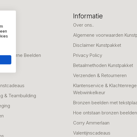
eën
Informatie
deaus
Over ons..
om
 een
Algemene voorwaarden Kunst
okies
fscheid
Disclaimer Kunstpakket
 & Moderne Beelden
Privacy Policy
Betaalmethoden Kunstpakket
Verzenden & Retourneren
unstcadeaus
Klantenservice & Klachtenregel
Webwinkelkeur
g & Teambuilding
Bronzen beelden met tekstplaa
eging
Hoe ontstaan bronzen beelde
en
Corry Ammerlaan
n
Valentijnscadeaus
ns