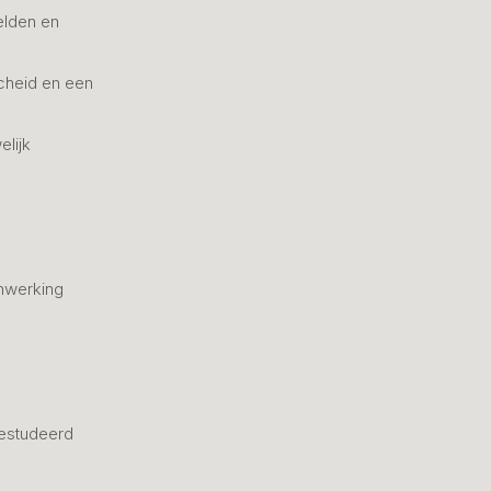
elden en
cheid en een
elijk
nwerking
estudeerd