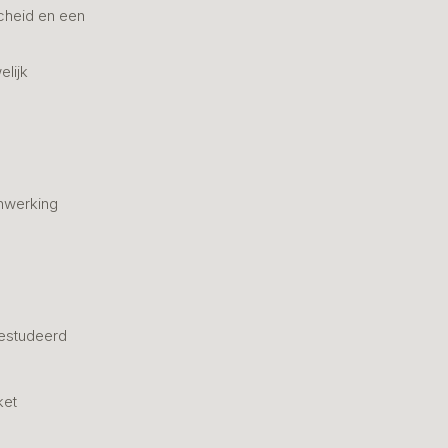
cheid en een
elijk
nwerking
estudeerd
ket