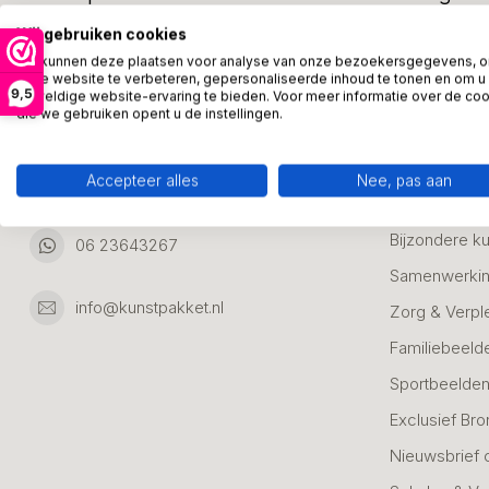
Adresgegevens:
Zakelijke Ca
Wij gebruiken cookies
Bedanken
We kunnen deze plaatsen voor analyse van onze bezoekersgegevens, 
Ambachtsweg 46
onze website te verbeteren, gepersonaliseerde inhoud te tonen en om u
9,5
Jubileum & A
geweldige website-ervaring te bieden. Voor meer informatie over de co
3542DH Utrecht
die we gebruiken opent u de instellingen.
Nederland
Alle Bronzen
Geslaagd
Accepteer alles
Nee, pas aan
06 23643267
Huwelijk
Bijzondere k
06 23643267
Samenwerkin
info@kunstpakket.nl
Zorg & Verpl
Familiebeeld
Sportbeelde
Exclusief Bro
Nieuwsbrief 