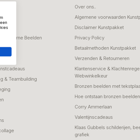
deaus
Over ons..
Algemene voorwaarden Kunst
om
 een
fscheid
Disclaimer Kunstpakket
okies
 & Moderne Beelden
Privacy Policy
Betaalmethoden Kunstpakket
Verzenden & Retourneren
unstcadeaus
Klantenservice & Klachtenregel
Webwinkelkeur
g & Teambuilding
Bronzen beelden met tekstplaa
eging
Hoe ontstaan bronzen beelde
en
Corry Ammerlaan
n
Valentijnscadeaus
ns
Klaas Gubbels schilderijen, be
collage
grafiek