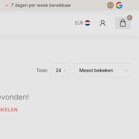
7 dagen per week bereikbaar
9.5
0
EUR
Toon:
evonden!
NKELEN