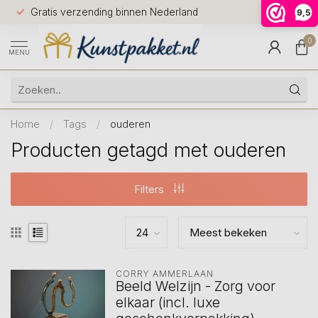
Voor 12.0
Gratis verzending binnen Nederland
9,5
9.5
huis
0
MENU
Home
/
Tags
/
ouderen
Producten getagd met ouderen
Filters
CORRY AMMERLAAN
Beeld Welzijn - Zorg voor
elkaar (incl. luxe