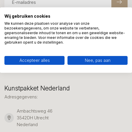
Wij gebruiken cookies
We kunnen deze plaatsen voor analyse van onze
Meer informatie?
bezoekersgegevens, om onze website te verbeteren,
We helpen graag met uw keuze of geven advies, bel of app
gepersonaliseerde inhoud te tonen en om u een geweldige website-
ervaring te bieden. Voor meer informatie over de cookies die we
ons 7 dagen per week: 06-23643267
gebruiken opent u de instellingen.
Klantenservice
Accepteer alles
Nee, pas aan
Kunstpakket Nederland
Adresgegevens:
Ambachtsweg 46
3542DH Utrecht
Nederland