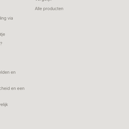
Alle producten
ing via
tje
n?
elden en
cheid en een
elijk