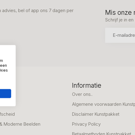
advies, bel of app ons 7 dagen per
Mis onze 
Schrijf je in 
om
 een
okies
eën
Informatie
deaus
Over ons..
Algemene voorwaarden Kunst
fscheid
Disclaimer Kunstpakket
 & Moderne Beelden
Privacy Policy
Betaalmethoden Kunstpakket