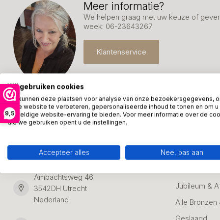
Meer informatie?
We helpen graag met uw keuze of geven 
week: 06-23643267
Klantenservice
Wij gebruiken cookies
We kunnen deze plaatsen voor analyse van onze bezoekersgegevens, 
onze website te verbeteren, gepersonaliseerde inhoud te tonen en om u
9,5
geweldige website-ervaring te bieden. Voor meer informatie over de co
die we gebruiken opent u de instellingen.
Kunstpakket Nederland
Categori
Adresgegevens:
Accepteer alles
Nee, pas aan
Zakelijke Ca
Bedanken
Ambachtsweg 46
Jubileum & A
3542DH Utrecht
Nederland
Alle Bronzen
Geslaagd