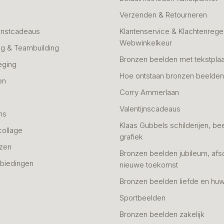
Verzenden & Retourneren
unstcadeaus
Klantenservice & Klachtenregel
Webwinkelkeur
g & Teambuilding
Bronzen beelden met tekstplaa
eging
Hoe ontstaan bronzen beelde
en
Corry Ammerlaan
n
Valentijnscadeaus
ns
Klaas Gubbels schilderijen, be
collage
grafiek
azen
Bronzen beelden jubileum, afs
biedingen
nieuwe toekomst
Bronzen beelden liefde en huw
Sportbeelden
Bronzen beelden zakelijk