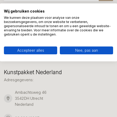
Wij gebruiken cookies
Meer informatie?
We kunnen deze plaatsen voor analyse van onze
bezoekersgegevens, om onze website te verbeteren,
We helpen graag met uw keuze of geven advies, bel of app
gepersonaliseerde inhoud te tonen en om u een geweldige website-
ons 7 dagen per week: 06-23643267
ervaring te bieden. Voor meer informatie over de cookies die we
gebruiken opent u de instellingen.
Klantenservice
Accepteer alles
Nee, pas aan
Kunstpakket Nederland
Adresgegevens:
Ambachtsweg 46
3542DH Utrecht
Nederland