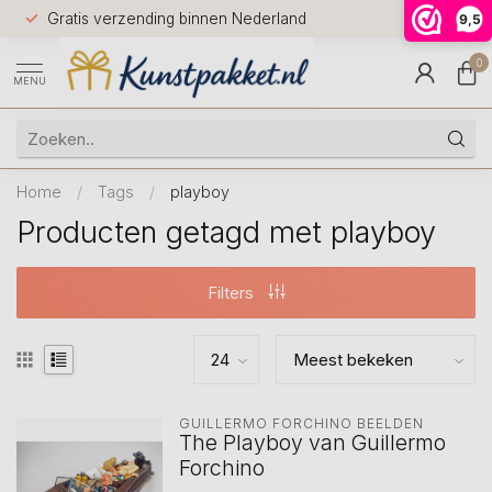
Voor 12.0
Gratis verzending binnen Nederland
9,5
9.5
huis
0
MENU
Home
/
Tags
/
playboy
Producten getagd met playboy
Filters
GUILLERMO FORCHINO BEELDEN
The Playboy van Guillermo
Forchino