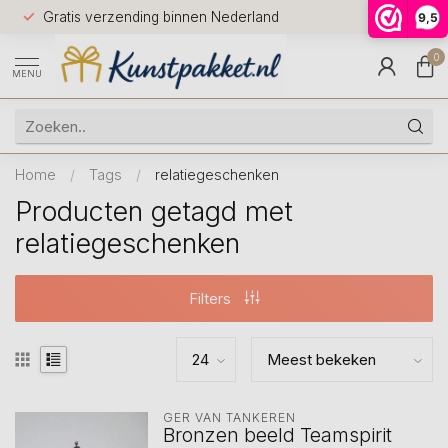
Voor 12.0
Gratis verzending binnen Nederland
9,5
9.5
huis
0
MENU
Home
/
Tags
/
relatiegeschenken
Producten getagd met
relatiegeschenken
Filters
GER VAN TANKEREN
Bronzen beeld Teamspirit