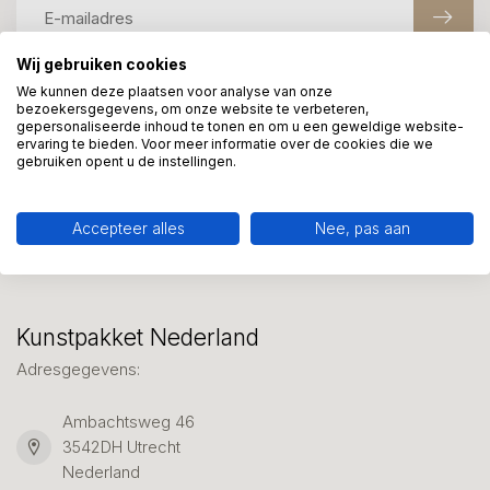
Wij gebruiken cookies
We kunnen deze plaatsen voor analyse van onze
Meer informatie?
bezoekersgegevens, om onze website te verbeteren,
gepersonaliseerde inhoud te tonen en om u een geweldige website-
We helpen graag met uw keuze of geven advies, bel of app
ervaring te bieden. Voor meer informatie over de cookies die we
ons 7 dagen per week: 06-23643267
gebruiken opent u de instellingen.
Klantenservice
Accepteer alles
Nee, pas aan
Kunstpakket Nederland
Adresgegevens:
Ambachtsweg 46
3542DH Utrecht
Nederland