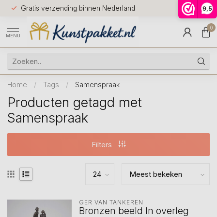
Voor 12.0
Gratis verzending binnen Nederland
9,5
9.5
huis
0
MENU
Home
/
Tags
/
Samenspraak
Producten getagd met
Samenspraak
Filters
GER VAN TANKEREN
Bronzen beeld In overleg