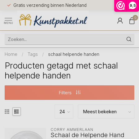
Voor 12.0
Gratis verzending binnen Nederland
9,5
9.5
huis
0
MENU
Home
/
Tags
/
schaal helpende handen
Producten getagd met schaal
helpende handen
Filters
CORRY AMMERLAAN
Schaal de Helpende Hand