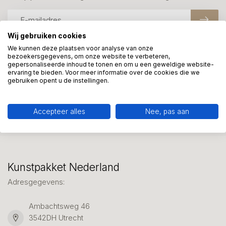
Wij gebruiken cookies
We kunnen deze plaatsen voor analyse van onze
bezoekersgegevens, om onze website te verbeteren,
Meer informatie?
gepersonaliseerde inhoud te tonen en om u een geweldige website-
We helpen graag met uw keuze of geven advies, bel of app
ervaring te bieden. Voor meer informatie over de cookies die we
gebruiken opent u de instellingen.
ons 7 dagen per week: 06-23643267
Klantenservice
Accepteer alles
Nee, pas aan
Kunstpakket Nederland
Adresgegevens:
Ambachtsweg 46
3542DH Utrecht