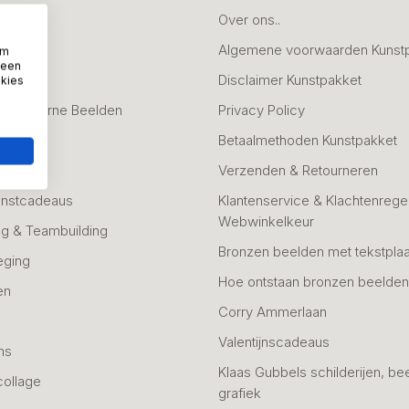
deaus
Over ons..
Algemene voorwaarden Kunst
om
 een
fscheid
Disclaimer Kunstpakket
okies
 & Moderne Beelden
Privacy Policy
Betaalmethoden Kunstpakket
Verzenden & Retourneren
unstcadeaus
Klantenservice & Klachtenregel
Webwinkelkeur
g & Teambuilding
Bronzen beelden met tekstplaa
eging
Hoe ontstaan bronzen beelde
en
Corry Ammerlaan
n
Valentijnscadeaus
ns
Klaas Gubbels schilderijen, be
collage
grafiek