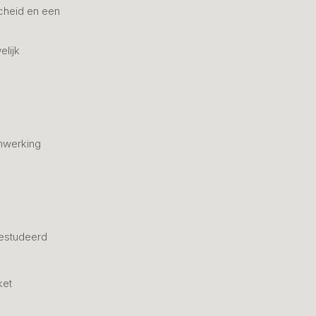
cheid en een
elijk
nwerking
estudeerd
ket