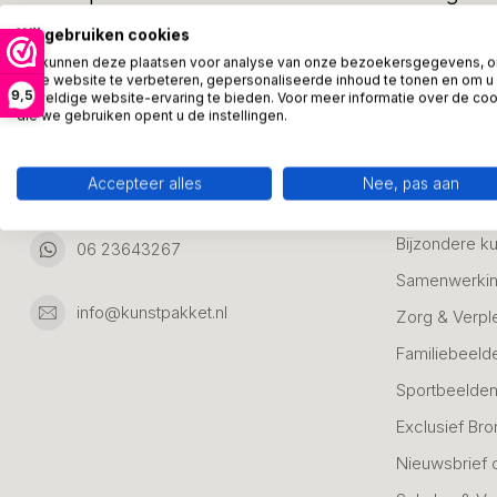
Adresgegevens:
Zakelijke Ca
Wij gebruiken cookies
Bedanken
We kunnen deze plaatsen voor analyse van onze bezoekersgegevens, 
Ambachtsweg 46
onze website te verbeteren, gepersonaliseerde inhoud te tonen en om u
9,5
Jubileum & A
geweldige website-ervaring te bieden. Voor meer informatie over de co
3542DH Utrecht
die we gebruiken opent u de instellingen.
Nederland
Alle Bronzen
Geslaagd
Accepteer alles
Nee, pas aan
06 23643267
Huwelijk
Bijzondere k
06 23643267
Samenwerkin
info@kunstpakket.nl
Zorg & Verpl
Familiebeeld
Sportbeelde
Exclusief Bro
Nieuwsbrief 