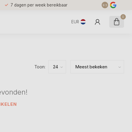
7 dagen per week bereikbaar
9.5
0
EUR
Toon:
evonden!
NKELEN