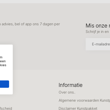
advies, bel of app ons 7 dagen per
Mis onze 
Schrijf je in 
om
 een
okies
eën
Informatie
deaus
Over ons..
Algemene voorwaarden Kunst
fscheid
Disclaimer Kunstpakket