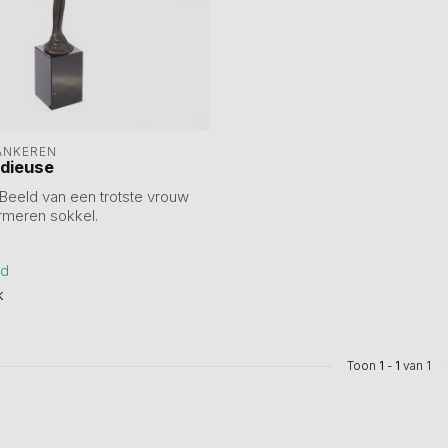
ANKEREN
dieuse
Beeld van een trotste vrouw
meren sokkel.
m incl...
ad
k
Toon
1
-
1
van 1