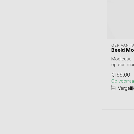
GER VAN T
Beeld Mo
Modieuse. 
op een mar
Hoogte 44 c
€199,00
Op voorra
Vergelij