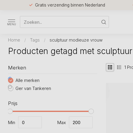
Gratis verzending binnen Nederland
MENU
Home
/
Tags
/
sculptuur modieuze vrouw
Producten getagd met sculptuu
1
Pr
Merken
Alle merken
Ger van Tankeren
Prijs
Min
Max