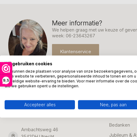
Meer informatie?
We helpen graag met uw keuze of geven 
week: 06-23643267
Klantenservice
Wij gebruiken cookies
We kunnen deze plaatsen voor analyse van onze bezoekersgegevens, 
onze website te verbeteren, gepersonaliseerde inhoud te tonen en om u
9,5
geweldige website-ervaring te bieden. Voor meer informatie over de co
die we gebruiken opent u de instellingen.
Kunstpakket Nederland
Categori
Accepteer alles
Nee, pas aan
Adresgegevens:
Zakelijke Ca
Bedanken
Ambachtsweg 46
Jubileum & A
3542DH Utrecht