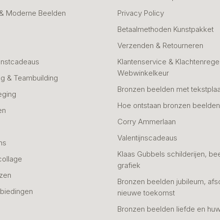
 & Moderne Beelden
Privacy Policy
Betaalmethoden Kunstpakket
Verzenden & Retourneren
unstcadeaus
Klantenservice & Klachtenregel
Webwinkelkeur
g & Teambuilding
Bronzen beelden met tekstplaa
eging
Hoe ontstaan bronzen beelde
en
Corry Ammerlaan
n
Valentijnscadeaus
ns
Klaas Gubbels schilderijen, be
collage
grafiek
azen
Bronzen beelden jubileum, afs
biedingen
nieuwe toekomst
Bronzen beelden liefde en huw