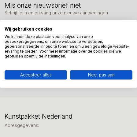
Mis onze nieuwsbrief niet
Schrijf je in en ontvang onze nieuwe aanbiedingen
Wij gebruiken cookies
We kunnen deze plaatsen voor analyse van onze
bezoekersgegevens, om onze website te verbeteren,
gepersonaliseerde inhoud te tonen en om u een geweldige website-
Meer informatie?
ervaring te bieden. Voor meer informatie over de cookies die we
gebruiken opent u de instellingen.
We helpen graag met uw keuze of geven advies, bel of app
ons 7 dagen per week: 06-23643267
Accepteer alles
Nee, pas aan
Klantenservice
Kunstpakket Nederland
Adresgegevens: