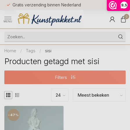
Voor 12.0
Gratis verzending binnen Nederland
9,5
9.5
huis
0
MENU
Home
/
Tags
/
sisi
Producten getagd met sisi
Filters
-47%