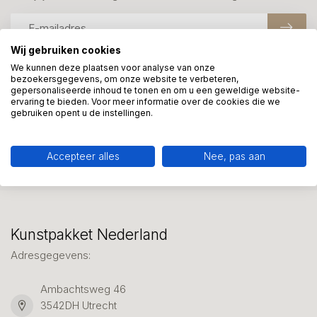
Wij gebruiken cookies
We kunnen deze plaatsen voor analyse van onze
bezoekersgegevens, om onze website te verbeteren,
Meer informatie?
gepersonaliseerde inhoud te tonen en om u een geweldige website-
We helpen graag met uw keuze of geven advies, bel of app
ervaring te bieden. Voor meer informatie over de cookies die we
gebruiken opent u de instellingen.
ons 7 dagen per week: 06-23643267
Klantenservice
Accepteer alles
Nee, pas aan
Kunstpakket Nederland
Adresgegevens:
Ambachtsweg 46
3542DH Utrecht