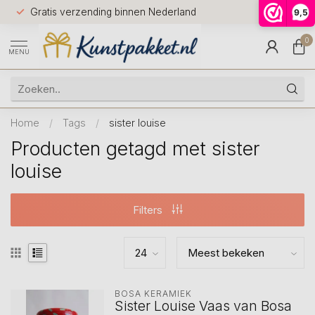
Voor 12.0
Gratis verzending binnen Nederland
9,5
9.5
huis
0
MENU
Home
/
Tags
/
sister louise
Producten getagd met sister
louise
Filters
BOSA KERAMIEK
Sister Louise Vaas van Bosa