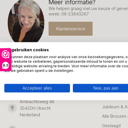
Meer informatie?
We helpen graag met uw keuze of geven 
week: 06-23643267
Klantenservice
Wij gebruiken cookies
We kunnen deze plaatsen voor analyse van onze bezoekersgegevens, 
onze website te verbeteren, gepersonaliseerde inhoud te tonen en om u
9,5
geweldige website-ervaring te bieden. Voor meer informatie over de co
die we gebruiken opent u de instellingen.
Kunstpakket Nederland
Categori
Adresgegevens:
Zakelijke Ca
Accepteer alles
Nee, pas aan
Bedanken
Ambachtsweg 46
Jubileum & A
3542DH Utrecht
Nederland
Alle Bronzen
Geslaagd