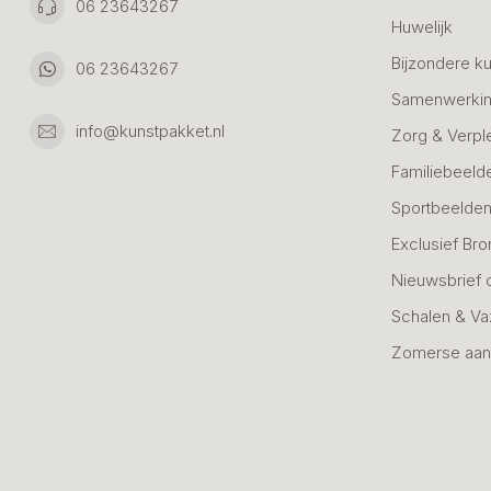
06 23643267
Huwelijk
Bijzondere k
06 23643267
Samenwerkin
info@kunstpakket.nl
Zorg & Verpl
Familiebeeld
Sportbeelde
Exclusief Bro
Nieuwsbrief 
Schalen & V
Zomerse aan