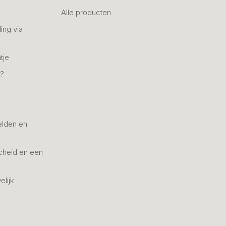
Alle producten
ing via
tje
n?
elden en
cheid en een
elijk