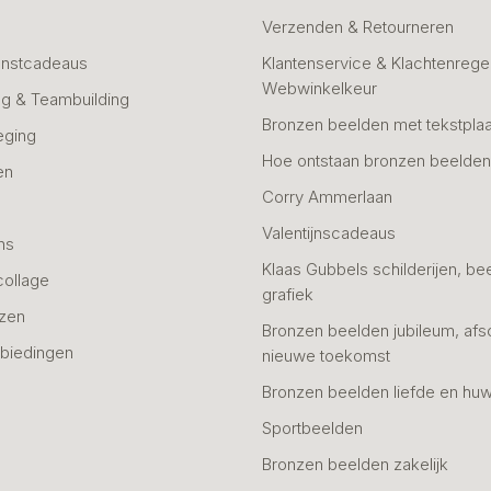
Verzenden & Retourneren
unstcadeaus
Klantenservice & Klachtenregel
Webwinkelkeur
g & Teambuilding
Bronzen beelden met tekstplaa
eging
Hoe ontstaan bronzen beelde
en
Corry Ammerlaan
n
Valentijnscadeaus
ns
Klaas Gubbels schilderijen, be
collage
grafiek
azen
Bronzen beelden jubileum, afs
biedingen
nieuwe toekomst
Bronzen beelden liefde en huw
Sportbeelden
Bronzen beelden zakelijk