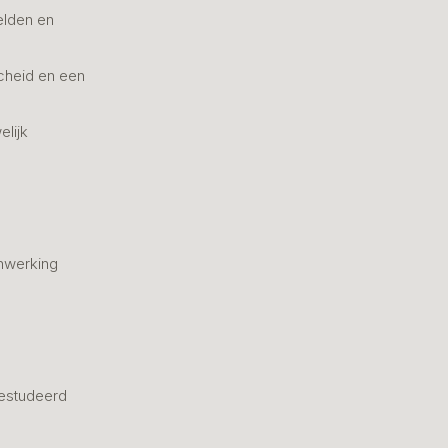
elden en
cheid en een
elijk
nwerking
estudeerd