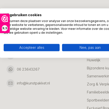
Kunstpakket Nederland
Categori
Wij gebruiken cookies
Adresgegevens:
Zakelijke Ca
We kunnen deze plaatsen voor analyse van onze bezoekersgegevens, 
onze website te verbeteren, gepersonaliseerde inhoud te tonen en om u
Bedanken
9,5
geweldige website-ervaring te bieden. Voor meer informatie over de co
Ambachtsweg 46
die we gebruiken opent u de instellingen.
Jubileum & A
3542DH Utrecht
Nederland
Alle Bronzen
Accepteer alles
Nee, pas aan
Geslaagd
06 23643267
Huwelijk
Bijzondere k
06 23643267
Samenwerkin
info@kunstpakket.nl
Zorg & Verpl
Familiebeeld
Sportbeelde
Exclusief Bro