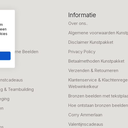
eën
Informatie
deaus
Over ons..
om
 een
Algemene voorwaarden Kunst
okies
fscheid
Disclaimer Kunstpakket
 & Moderne Beelden
Privacy Policy
Betaalmethoden Kunstpakket
Verzenden & Retourneren
unstcadeaus
Klantenservice & Klachtenregel
Webwinkelkeur
g & Teambuilding
Bronzen beelden met tekstplaa
eging
Hoe ontstaan bronzen beelde
en
Corry Ammerlaan
n
Valentijnscadeaus
ns