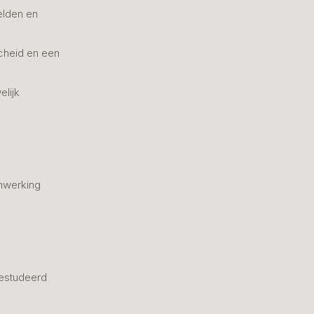
elden en
cheid en een
elijk
nwerking
estudeerd