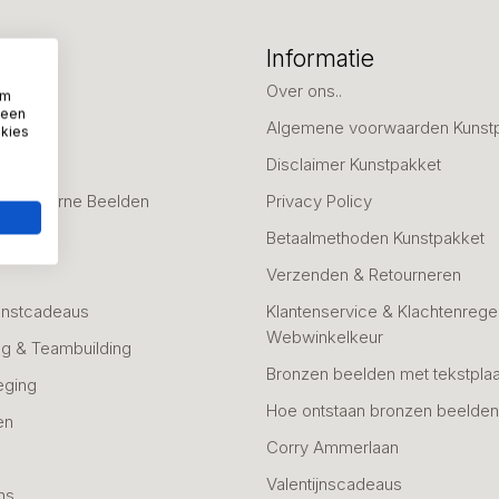
eën
Informatie
deaus
Over ons..
om
 een
Algemene voorwaarden Kunst
okies
fscheid
Disclaimer Kunstpakket
 & Moderne Beelden
Privacy Policy
Betaalmethoden Kunstpakket
Verzenden & Retourneren
unstcadeaus
Klantenservice & Klachtenregel
Webwinkelkeur
g & Teambuilding
Bronzen beelden met tekstplaa
eging
Hoe ontstaan bronzen beelde
en
Corry Ammerlaan
n
Valentijnscadeaus
ns