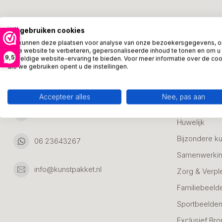
Kunstpakket Nederland
Categori
Wij gebruiken cookies
Adresgegevens:
Zakelijke Ca
We kunnen deze plaatsen voor analyse van onze bezoekersgegevens, 
onze website te verbeteren, gepersonaliseerde inhoud te tonen en om u
Bedanken
9,5
geweldige website-ervaring te bieden. Voor meer informatie over de co
Ambachtsweg 46
die we gebruiken opent u de instellingen.
Jubileum & A
3542DH Utrecht
Nederland
Alle Bronzen
Accepteer alles
Nee, pas aan
Geslaagd
06 23643267
Huwelijk
Bijzondere k
06 23643267
Samenwerkin
info@kunstpakket.nl
Zorg & Verpl
Familiebeeld
Sportbeelde
Exclusief Bro