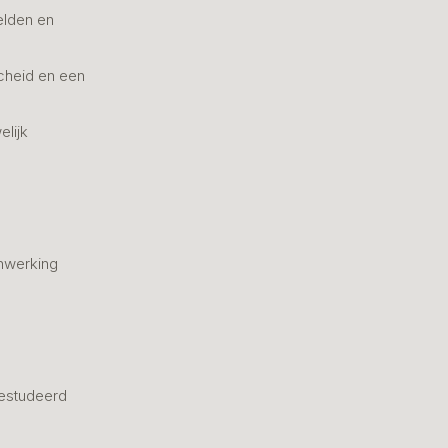
elden en
cheid en een
elijk
nwerking
estudeerd