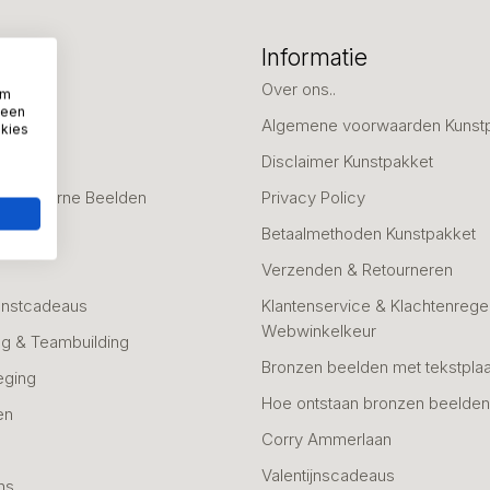
eën
Informatie
deaus
Over ons..
om
 een
Algemene voorwaarden Kunst
okies
fscheid
Disclaimer Kunstpakket
 & Moderne Beelden
Privacy Policy
Betaalmethoden Kunstpakket
Verzenden & Retourneren
unstcadeaus
Klantenservice & Klachtenregel
Webwinkelkeur
g & Teambuilding
Bronzen beelden met tekstplaa
eging
Hoe ontstaan bronzen beelde
en
Corry Ammerlaan
n
Valentijnscadeaus
ns