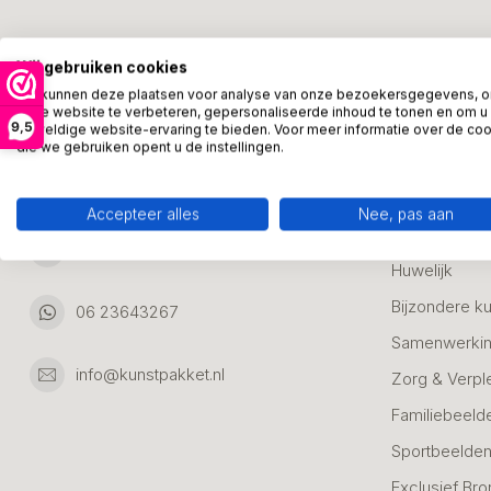
Kunstpakket Nederland
Categori
Wij gebruiken cookies
Adresgegevens:
Zakelijke Ca
We kunnen deze plaatsen voor analyse van onze bezoekersgegevens, 
onze website te verbeteren, gepersonaliseerde inhoud te tonen en om u
Bedanken
9,5
geweldige website-ervaring te bieden. Voor meer informatie over de co
Ambachtsweg 46
die we gebruiken opent u de instellingen.
Jubileum & A
3542DH Utrecht
Nederland
Alle Bronzen
Accepteer alles
Nee, pas aan
Geslaagd
06 23643267
Huwelijk
Bijzondere k
06 23643267
Samenwerkin
info@kunstpakket.nl
Zorg & Verpl
Familiebeeld
Sportbeelde
Exclusief Bro