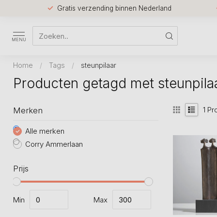
Gratis verzending binnen Nederland
MENU
Home
/
Tags
/
steunpilaar
Producten getagd met steunpila
1
Pr
Merken
Alle merken
Corry Ammerlaan
Prijs
Min
Max