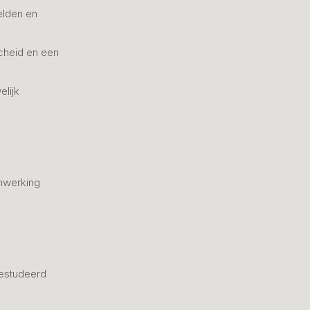
elden en
cheid en een
elijk
nwerking
estudeerd