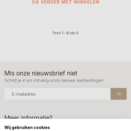
GA VERDER MET WINKELEN
Toon
1
-
0
van 0
Mis onze nieuwsbrief niet
Schrijf je in en ontvang onze nieuwe aanbiedingen
Meer informatie?
We helpen graag met uw keuze of geven advies, bel of app
Wij gebruiken cookies
ons 7 dagen per week: 06-23643267