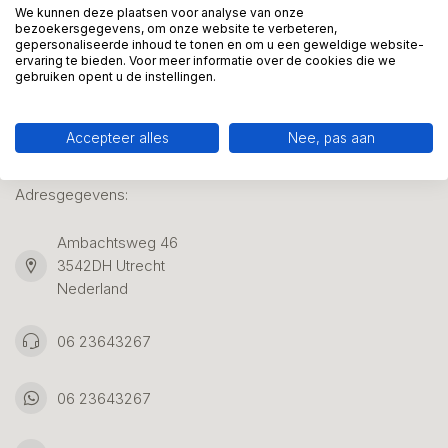
We kunnen deze plaatsen voor analyse van onze
bezoekersgegevens, om onze website te verbeteren,
gepersonaliseerde inhoud te tonen en om u een geweldige website-
Klantenservice
ervaring te bieden. Voor meer informatie over de cookies die we
gebruiken opent u de instellingen.
Accepteer alles
Nee, pas aan
Kunstpakket Nederland
Adresgegevens:
Ambachtsweg 46
3542DH Utrecht
Nederland
06 23643267
06 23643267