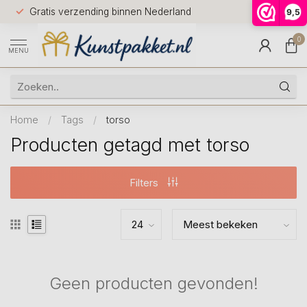
Voor 12.0
Gratis verzending binnen Nederland
9,5
9.5
huis
0
MENU
Home
/
Tags
/
torso
Producten getagd met torso
Filters
Geen producten gevonden!