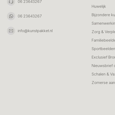
06 23643267
Huwelijk
Bijzondere k
06 23643267
Samenwerkin
info@kunstpakket.nl
Zorg & Verpl
Familiebeeld
Sportbeelde
Exclusief Bro
Nieuwsbrief 
Schalen & V
Zomerse aan