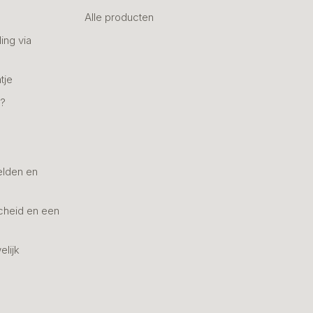
Alle producten
ing via
tje
n?
elden en
cheid en een
elijk