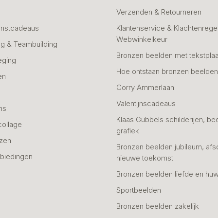
Verzenden & Retourneren
unstcadeaus
Klantenservice & Klachtenregel
Webwinkelkeur
g & Teambuilding
Bronzen beelden met tekstplaa
eging
Hoe ontstaan bronzen beelde
en
Corry Ammerlaan
n
Valentijnscadeaus
ns
Klaas Gubbels schilderijen, be
collage
grafiek
azen
Bronzen beelden jubileum, afs
biedingen
nieuwe toekomst
Bronzen beelden liefde en huw
Sportbeelden
Bronzen beelden zakelijk