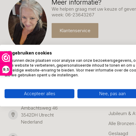
Meer informatie?
We helpen graag met uw keuze of geven 
week: 06-23643267
Klantenservice
Wij gebruiken cookies
We kunnen deze plaatsen voor analyse van onze bezoekersgegevens, 
onze website te verbeteren, gepersonaliseerde inhoud te tonen en om u
9,5
geweldige website-ervaring te bieden. Voor meer informatie over de co
die we gebruiken opent u de instellingen.
Kunstpakket Nederland
Categori
Adresgegevens:
Zakelijke Ca
Accepteer alles
Nee, pas aan
Bedanken
Ambachtsweg 46
Jubileum & A
3542DH Utrecht
Nederland
Alle Bronzen
Geslaagd