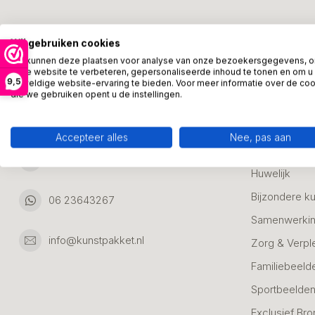
Kunstpakket Nederland
Categori
Wij gebruiken cookies
Adresgegevens:
Zakelijke Ca
We kunnen deze plaatsen voor analyse van onze bezoekersgegevens, 
onze website te verbeteren, gepersonaliseerde inhoud te tonen en om u
Bedanken
9,5
geweldige website-ervaring te bieden. Voor meer informatie over de co
Ambachtsweg 46
die we gebruiken opent u de instellingen.
Jubileum & A
3542DH Utrecht
Nederland
Alle Bronzen
Accepteer alles
Nee, pas aan
Geslaagd
06 23643267
Huwelijk
Bijzondere k
06 23643267
Samenwerkin
info@kunstpakket.nl
Zorg & Verpl
Familiebeeld
Sportbeelde
Exclusief Bro