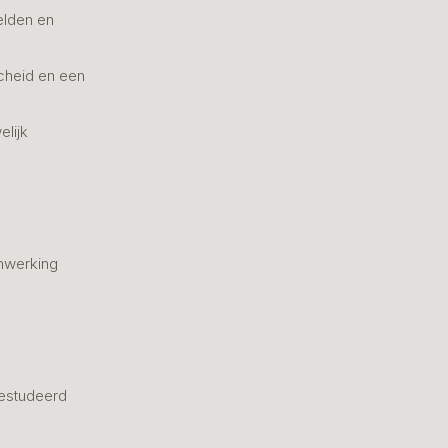
elden en
cheid en een
elijk
nwerking
estudeerd