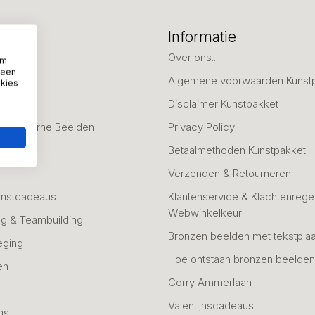
eën
Informatie
deaus
Over ons..
om
 een
Algemene voorwaarden Kunst
okies
fscheid
Disclaimer Kunstpakket
 & Moderne Beelden
Privacy Policy
Betaalmethoden Kunstpakket
Verzenden & Retourneren
unstcadeaus
Klantenservice & Klachtenregel
Webwinkelkeur
g & Teambuilding
Bronzen beelden met tekstplaa
eging
Hoe ontstaan bronzen beelde
en
Corry Ammerlaan
n
Valentijnscadeaus
ns