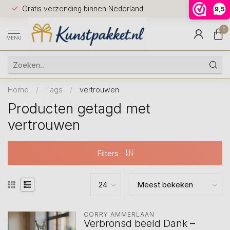
Voor 12.0
Gratis verzending binnen Nederland
9,5
9.5
huis
0
MENU
Home
/
Tags
/
vertrouwen
Producten getagd met
vertrouwen
Filters
CORRY AMMERLAAN
Verbronsd beeld Dank –