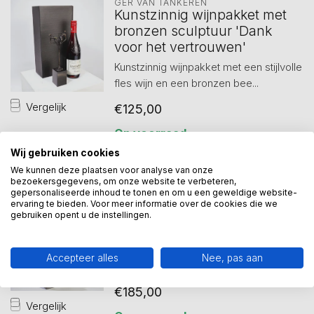
GER VAN TANKEREN
Kunstzinnig wijnpakket met
bronzen sculptuur 'Dank
voor het vertrouwen'
Kunstzinnig wijnpakket met een stijlvolle
fles wijn en een bronzen bee...
Vergelijk
€125,00
Op voorraad
Wij gebruiken cookies
We kunnen deze plaatsen voor analyse van onze
bezoekersgegevens, om onze website te verbeteren,
gepersonaliseerde inhoud te tonen en om u een geweldige website-
GER VAN TANKEREN
ervaring te bieden. Voor meer informatie over de cookies die we
Bronzen Beelden Alliance
gebruiken opent u de instellingen.
De Alliance set bestaat uit twee
handgemaakte kunstbeelden die
Accepteer alles
Nee, pas aan
samen v...
€185,00
Vergelijk