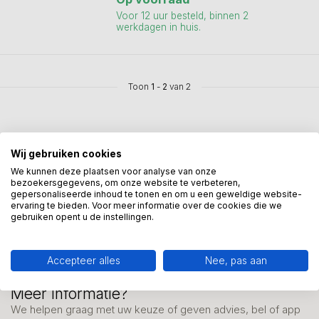
Voor 12 uur besteld, binnen 2
werkdagen in huis.
Toon
1
-
2
van 2
Wij gebruiken cookies
We kunnen deze plaatsen voor analyse van onze
Mis onze nieuwsbrief niet
bezoekersgegevens, om onze website te verbeteren,
gepersonaliseerde inhoud te tonen en om u een geweldige website-
Schrijf je in en ontvang onze nieuwe aanbiedingen
ervaring te bieden. Voor meer informatie over de cookies die we
gebruiken opent u de instellingen.
Accepteer alles
Nee, pas aan
Meer informatie?
We helpen graag met uw keuze of geven advies, bel of app