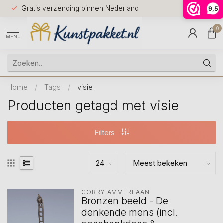
Voor 12.0
Gratis verzending binnen Nederland
9,5
9.5
huis
0
MENU
Home
/
Tags
/
visie
Producten getagd met visie
Filters
CORRY AMMERLAAN
Bronzen beeld - De
denkende mens (incl.