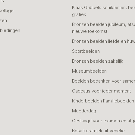
ns
Klaas Gubbels schilderijen, be
collage
grafiek
azen
Bronzen beelden jubileum, afs
biedingen
nieuwe toekomst
Bronzen beelden liefde en huw
Sportbeelden
Bronzen beelden zakelijk
Museumbeelden
Beelden bedanken voor same
Cadeaus voor ieder moment
Kinderbeelden Familiebeelden
Moederdag
Geslaagd voor examen en afg
Bosa keramiek uit Venetië