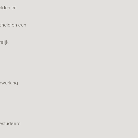
elden en
cheid en een
elijk
nwerking
estudeerd