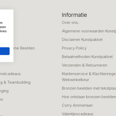
eën
Informatie
deaus
Over ons..
om
 een
Algemene voorwaarden Kunst
okies
fscheid
Disclaimer Kunstpakket
 & Moderne Beelden
Privacy Policy
Betaalmethoden Kunstpakket
Verzenden & Retourneren
unstcadeaus
Klantenservice & Klachtenregel
Webwinkelkeur
g & Teambuilding
Bronzen beelden met tekstplaa
eging
Hoe ontstaan bronzen beelde
en
Corry Ammerlaan
n
Valentijnscadeaus