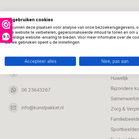
Kunstpakket Nederland
Categori
Wij gebruiken cookies
Adresgegevens:
Zakelijke Ca
We kunnen deze plaatsen voor analyse van onze bezoekersgegevens, 
onze website te verbeteren, gepersonaliseerde inhoud te tonen en om u
Bedanken
9,5
geweldige website-ervaring te bieden. Voor meer informatie over de co
Ambachtsweg 46
die we gebruiken opent u de instellingen.
Jubileum & A
3542DH Utrecht
Nederland
Alle Bronzen
Accepteer alles
Nee, pas aan
Geslaagd
06 23643267
Huwelijk
Bijzondere k
06 23643267
Samenwerkin
info@kunstpakket.nl
Zorg & Verpl
Familiebeeld
Sportbeelde