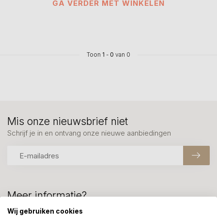
GA VERDER MET WINKELEN
Toon
1
-
0
van 0
Mis onze nieuwsbrief niet
Schrijf je in en ontvang onze nieuwe aanbiedingen
Meer informatie?
We helpen graag met uw keuze of geven advies, bel of app
Wij gebruiken cookies
ons 7 dagen per week: 06-23643267