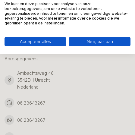
We kunnen deze plaatsen voor analyse van onze
bezoekersgegevens, om onze website te verbeteren,
gepersonaliseerde inhoud te tonen en om u een geweldige website-
Klantenservice
ervaring te bieden. Voor meer informatie over de cookies die we
gebruiken opent u de instellingen.
Accepteer alles
Nee, pas aan
Kunstpakket Nederland
Adresgegevens:
Ambachtsweg 46
3542DH Utrecht
Nederland
06 23643267
06 23643267