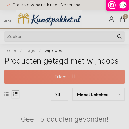
Voor 12.0
Gratis verzending binnen Nederland
9,5
9.5
huis
0
MENU
Home
/
Tags
/
wijndoos
Producten getagd met wijndoos
Filters
Geen producten gevonden!