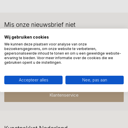
Mis onze nieuwsbrief niet
Schrijf je in en ontvang onze nieuwe aanbiedingen
Wij gebruiken cookies
We kunnen deze plaatsen voor analyse van onze
bezoekersgegevens, om onze website te verbeteren,
gepersonaliseerde inhoud te tonen en om u een geweldige website-
ervaring te bieden. Voor meer informatie over de cookies die we
gebruiken opent u de instellingen.
Meer informatie?
We helpen graag met uw keuze of geven advies, bel of app
ons 7 dagen per week: 06-23643267
Accepteer alles
Nee, pas aan
Klantenservice