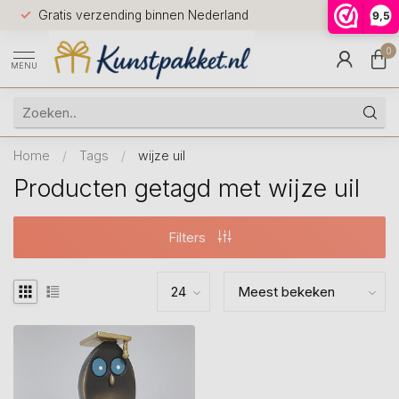
Voor 12.0
Gratis verzending binnen Nederland
9,5
9.5
huis
0
MENU
Home
/
Tags
/
wijze uil
Producten getagd met wijze uil
Filters