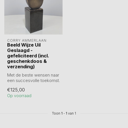
CORRY AMMERLAAN
Beeld Wijze Uil
Geslaagd -
gefeliciteerd (incl.
geschenkdoos &
verzending)
Met de beste wensen naar
een succesvolle toekomst.
Geslaagd!
€125,00
Prachtig cadeau v...
Op voorraad
Toon
1
-
1
van 1