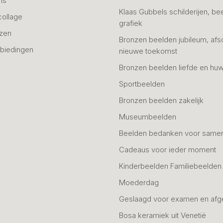
ns
Klaas Gubbels schilderijen, be
collage
grafiek
azen
Bronzen beelden jubileum, afs
biedingen
nieuwe toekomst
Bronzen beelden liefde en huw
Sportbeelden
Bronzen beelden zakelijk
Museumbeelden
Beelden bedanken voor same
Cadeaus voor ieder moment
Kinderbeelden Familiebeelden
Moederdag
Geslaagd voor examen en afg
Bosa keramiek uit Venetië