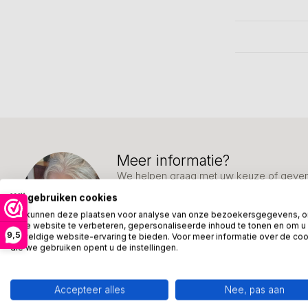
Meer informatie?
We helpen graag met uw keuze of geven 
week: 06-23643267
Wij gebruiken cookies
We kunnen deze plaatsen voor analyse van onze bezoekersgegevens, 
Klantenservice
onze website te verbeteren, gepersonaliseerde inhoud te tonen en om u
9,5
geweldige website-ervaring te bieden. Voor meer informatie over de co
die we gebruiken opent u de instellingen.
Accepteer alles
Nee, pas aan