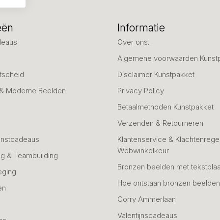
eën
Informatie
deaus
Over ons..
Algemene voorwaarden Kunst
fscheid
Disclaimer Kunstpakket
 & Moderne Beelden
Privacy Policy
Betaalmethoden Kunstpakket
Verzenden & Retourneren
unstcadeaus
Klantenservice & Klachtenregel
Webwinkelkeur
g & Teambuilding
Bronzen beelden met tekstplaa
eging
Hoe ontstaan bronzen beelde
en
Corry Ammerlaan
n
Valentijnscadeaus