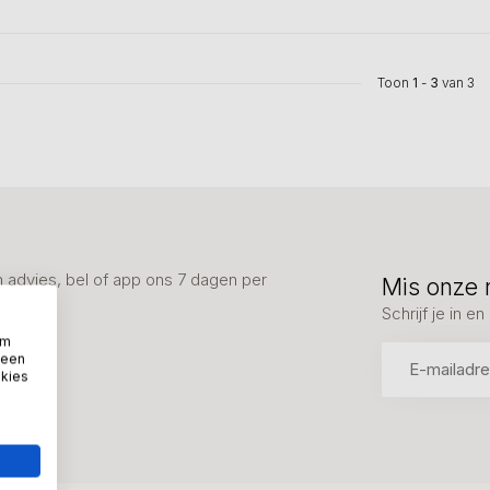
Toon
1
-
3
van 3
advies, bel of app ons 7 dagen per
Mis onze 
Schrijf je in 
om
 een
okies