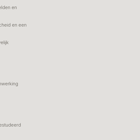
elden en
cheid en een
elijk
nwerking
estudeerd