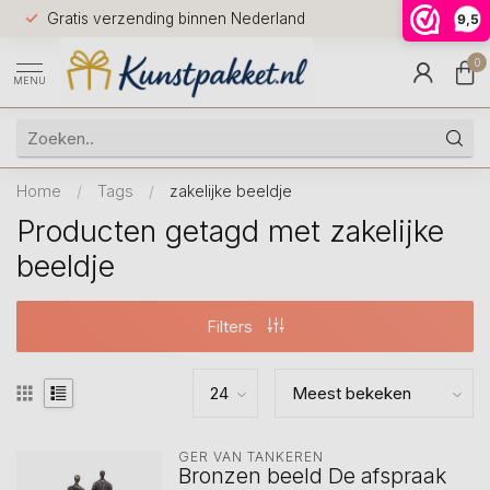
Voor 12.0
Gratis verzending binnen Nederland
9,5
9.5
huis
0
MENU
Home
/
Tags
/
zakelijke beeldje
Producten getagd met zakelijke
beeldje
Filters
GER VAN TANKEREN
Bronzen beeld De afspraak