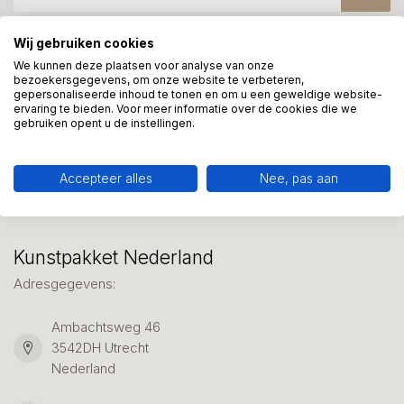
Wij gebruiken cookies
Meer informatie?
We kunnen deze plaatsen voor analyse van onze
bezoekersgegevens, om onze website te verbeteren,
We helpen graag met uw keuze of geven advies, bel of app
gepersonaliseerde inhoud te tonen en om u een geweldige website-
ons 7 dagen per week: 06-23643267
ervaring te bieden. Voor meer informatie over de cookies die we
gebruiken opent u de instellingen.
Klantenservice
Accepteer alles
Nee, pas aan
Kunstpakket Nederland
Adresgegevens:
Ambachtsweg 46
3542DH Utrecht
Nederland