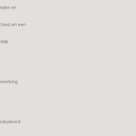
elden en
cheid en een
elijk
nwerking
estudeerd