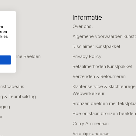
eën
Informatie
deaus
Over ons..
om
 een
Algemene voorwaarden Kunst
okies
fscheid
Disclaimer Kunstpakket
 & Moderne Beelden
Privacy Policy
Betaalmethoden Kunstpakket
Verzenden & Retourneren
unstcadeaus
Klantenservice & Klachtenregel
Webwinkelkeur
g & Teambuilding
Bronzen beelden met tekstplaa
eging
Hoe ontstaan bronzen beelde
en
Corry Ammerlaan
n
Valentijnscadeaus