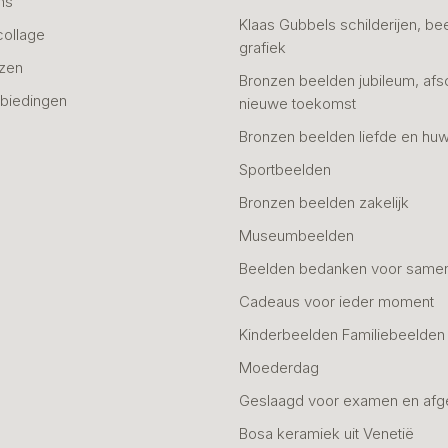
ns
Klaas Gubbels schilderijen, be
collage
grafiek
azen
Bronzen beelden jubileum, afs
biedingen
nieuwe toekomst
Bronzen beelden liefde en huw
Sportbeelden
Bronzen beelden zakelijk
Museumbeelden
Beelden bedanken voor same
Cadeaus voor ieder moment
Kinderbeelden Familiebeelden
Moederdag
Geslaagd voor examen en afg
Bosa keramiek uit Venetië