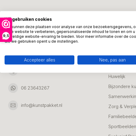
Kunstpakket Nederland
Categori
Wij gebruiken cookies
Adresgegevens:
Zakelijke Ca
We kunnen deze plaatsen voor analyse van onze bezoekersgegevens, 
onze website te verbeteren, gepersonaliseerde inhoud te tonen en om u
Bedanken
9,5
geweldige website-ervaring te bieden. Voor meer informatie over de co
Ambachtsweg 46
die we gebruiken opent u de instellingen.
Jubileum & A
3542DH Utrecht
Nederland
Alle Bronzen
Accepteer alles
Nee, pas aan
Geslaagd
06 23643267
Huwelijk
Bijzondere k
06 23643267
Samenwerkin
info@kunstpakket.nl
Zorg & Verpl
Familiebeeld
Sportbeelde