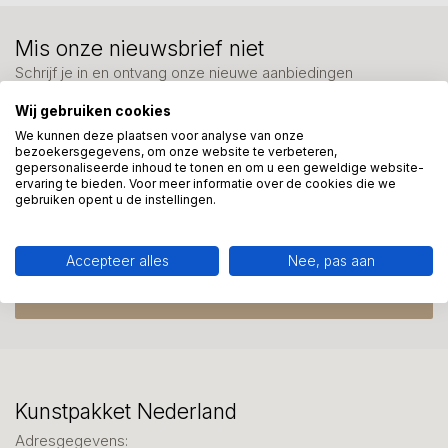
Mis onze nieuwsbrief niet
Schrijf je in en ontvang onze nieuwe aanbiedingen
Wij gebruiken cookies
We kunnen deze plaatsen voor analyse van onze
bezoekersgegevens, om onze website te verbeteren,
gepersonaliseerde inhoud te tonen en om u een geweldige website-
ervaring te bieden. Voor meer informatie over de cookies die we
Meer informatie?
gebruiken opent u de instellingen.
We helpen graag met uw keuze of geven advies, bel of app
ons 7 dagen per week: 06-23643267
Accepteer alles
Nee, pas aan
Klantenservice
Kunstpakket Nederland
Adresgegevens: