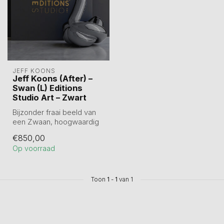
JEFF KOONS
Jeff Koons (After) –
Swan (L) Editions
Studio Art – Zwart
Bijzonder fraai beeld van
een Zwaan, hoogwaardig
cold cast resin. Oplage
€850,00
500 stu...
Op voorraad
Toon
1
-
1
van 1