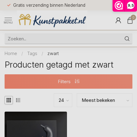
Voor 12.0
Gratis verzending binnen Nederland
9,5
9.5
huis
0
MENU
Home
/
Tags
/
zwart
Producten getagd met zwart
Filters