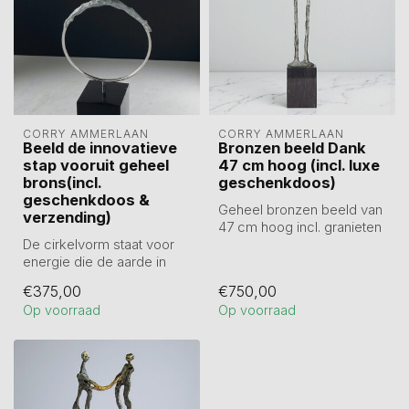
CORRY AMMERLAAN
CORRY AMMERLAAN
Beeld de innovatieve
Bronzen beeld Dank
stap vooruit geheel
47 cm hoog (incl. luxe
brons(incl.
geschenkdoos)
geschenkdoos &
Geheel bronzen beeld van
verzending)
47 cm hoog incl. granieten
De cirkelvorm staat voor
sokkel. Verpakt in
energie die de aarde in
geschenkv...
welke vorm dan ook ons
€375,00
€750,00
levert a...
Op voorraad
Op voorraad