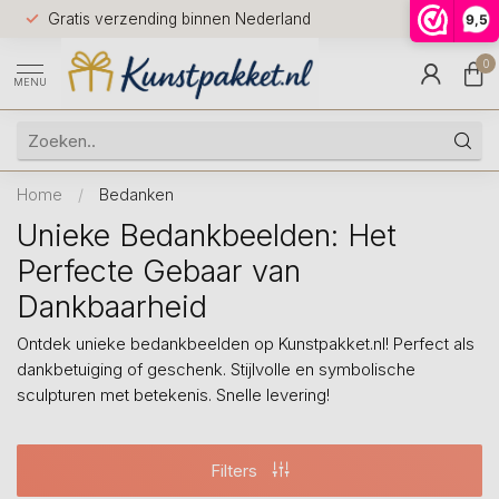
Voor 12.0
Gratis verzending binnen Nederland
9,5
9.5
huis
0
MENU
Home
/
Bedanken
Unieke Bedankbeelden: Het
Perfecte Gebaar van
Dankbaarheid
Ontdek unieke bedankbeelden op Kunstpakket.nl! Perfect als
dankbetuiging of geschenk. Stijlvolle en symbolische
sculpturen met betekenis. Snelle levering!
Filters