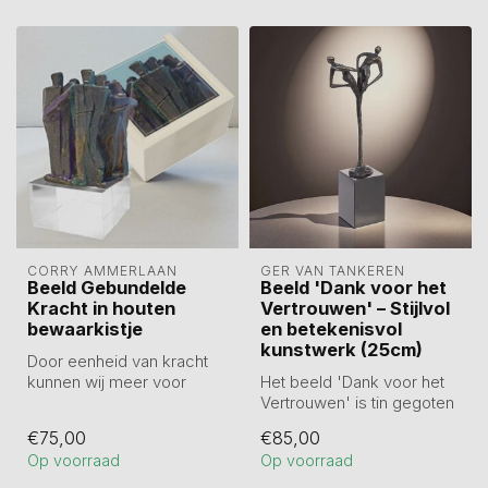
CORRY AMMERLAAN
GER VAN TANKEREN
Beeld Gebundelde
Beeld 'Dank voor het
Kracht in houten
Vertrouwen' – Stijlvol
bewaarkistje
en betekenisvol
kunstwerk (25cm)
Door eenheid van kracht
kunnen wij meer voor
Het beeld 'Dank voor het
elkaar betekenen.
Vertrouwen' is tin gegoten
Verbronsd sculpt...
en zorgvuldig verbronsd
€75,00
€85,00
(25 ...
Op voorraad
Op voorraad