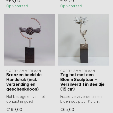
€65,00
€75,00
betrokkenheid en een
Op voorraad
Op voorraad
warme...
CORRY AMMERLAAN
CORRY AMMERLAAN
Bronzen beeld de
Zeg het met een
Handdruk (incl.
Bloem Sculptuur –
verzending en
Verzilverd Tin Beeldje
geschenkdoos)
(15 cm)
Het bezegelen van het
Fraaie verzilverde tinnen
contact in goed
bloemsculptuur (15 cm)
wederzijds vertrouwen. Dit
met chique uitstraling. Een
€199,00
€65,00
bronzen beeld m...
bli...