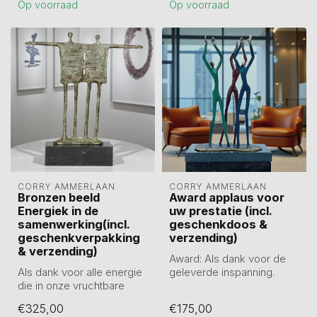
Op voorraad
Op voorraad
CORRY AMMERLAAN
CORRY AMMERLAAN
Bronzen beeld
Award applaus voor
Energiek in de
uw prestatie (incl.
samenwerking(incl.
geschenkdoos &
geschenkverpakking
verzending)
& verzending)
Award: Als dank voor de
Als dank voor alle energie
geleverde inspanning.
die in onze vruchtbare
Beeld van 27 cm hoog incl.
samenwerking is
sokkel...
€325,00
€175,00
gestoken.