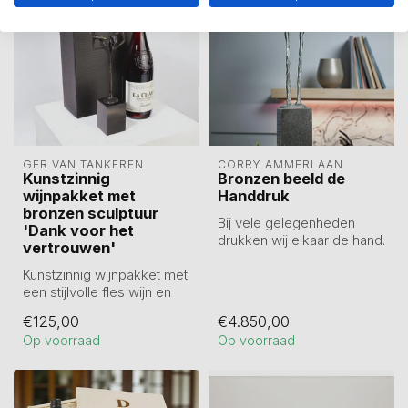
GER VAN TANKEREN
CORRY AMMERLAAN
Kunstzinnig
Bronzen beeld de
wijnpakket met
Handdruk
bronzen sculptuur
Bij vele gelegenheden
'Dank voor het
drukken wij elkaar de hand.
vertrouwen'
Op deze wijze drukken wij
Kunstzinnig wijnpakket met
onze...
een stijlvolle fles wijn en
een bronzen beeldje (25
€125,00
€4.850,00
c...
Op voorraad
Op voorraad