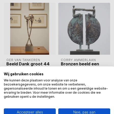
GER VAN TANKEREN
CORRY AMMERLAAN
Beeld Dank groot 44
Bronzen beeld een
cm verbronsd
nieuw perspectief
Wij gebruiken cookies
Als blijk van waardering
Meer dan ooit staat de
We kunnen deze plaatsen voor analyse van onze
voor een grote inzet.
mens centraal: de mens
bezoekersgegevens, om onze website te verbeteren,
Verbronsd beeld van 44
die de toekomst maakt,
gepersonaliseerde inhoud te tonen en om u een geweldige website-
€249,00
€1.495,00
cm hoog.
die er vorm...
ervaring te bieden. Voor meer informatie over de cookies die we
Op voorraad
Op voorraad
gebruiken opent u de instellingen.
Accepteer alles
Nee, pas aan