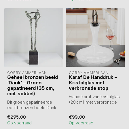
CORRY AMMERLAAN
CORRY AMMERLAAN
Geheel bronzen beeld
Karaf De Handdruk –
‘Dank’ – Groen
Kristalglas met
gepatineerd (35 cm,
verbronsde stop
incl. sokkel)
Fraaie karaf van kristalglas
Dit groen gepatineerde
(28 cm) met verbronsde
echt bronzen beeld Dank
stop (7 cm) van twee
(35 cm) toont een
persone...
€295,00
€99,00
handreiking als...
Op voorraad
Op voorraad