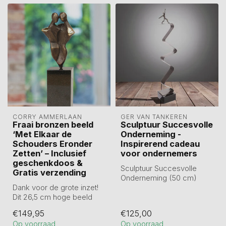
CORRY AMMERLAAN
GER VAN TANKEREN
Fraai bronzen beeld
Sculptuur Succesvolle
‘Met Elkaar de
Onderneming -
Schouders Eronder
Inspirerend cadeau
Zetten’ – Inclusief
voor ondernemers
geschenkdoos &
Sculptuur Succesvolle
Gratis verzending
Onderneming (50 cm)
Dank voor de grote inzet!
staat voor groei, durf en
Dit 26,5 cm hoge beeld
volharding. ...
van echt brons (incl.
€149,95
€125,00
sokkel) t...
Op voorraad
Op voorraad