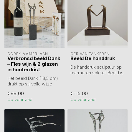
CORRY AMMERLAAN
GER VAN TANKEREN
Verbronsd beeld Dank
Beeld De handdruk
– Fles wijn & 2 glazen
De handdruk sculptuur op
in houten kist
marmeren sokkel. Beeld is
Het beeld Dank (18,5 cm)
in tin gegoten en hierna
drukt op stijlvolle wijze
verb...
dankbaarheid en
€99,00
€115,00
betrokkenheid...
Op voorraad
Op voorraad