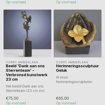
Op voorraad
Op voorraad
Lux...
CORRY AMMERLAAN
CORRY AMMERLAAN
Beeld 'Dank aan ons
Herinneringssculptuur
Sterrenteam' –
Geluk
Verbronsd kunstwerk
Al onze
23 cm
herinneringssculpturen
Het beeld Dank aan ons
hebben een ruimte in de
Sterrenteam (23 cm incl.
sokkel voor het bewaren
sokkel) is prachtig
v...
€75,00
€65,00
verbronsd en...
Op voorraad
Op voorraad