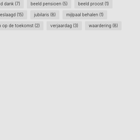
ld dank
(7)
beeld pensioen
(5)
beeld proost
(1)
eslaagd
(15)
jubilaris
(8)
mijlpaal behalen
(1)
n op de toekomst
(2)
verjaardag
(3)
waardering
(8)