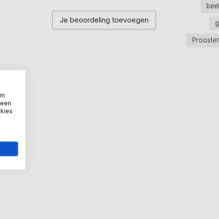
bee
Je beoordeling toevoegen
g
Prooste
om
 een
okies