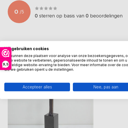
0
/
5
0
sterren op basis van
0
beoordelingen
Recent bekeken
Wij gebruiken cookies
We kunnen deze plaatsen voor analyse van onze bezoekersgegevens, 
onze website te verbeteren, gepersonaliseerde inhoud te tonen en om u
9,5
geweldige website-ervaring te bieden. Voor meer informatie over de co
die we gebruiken opent u de instellingen.
Accepteer alles
Nee, pas aan