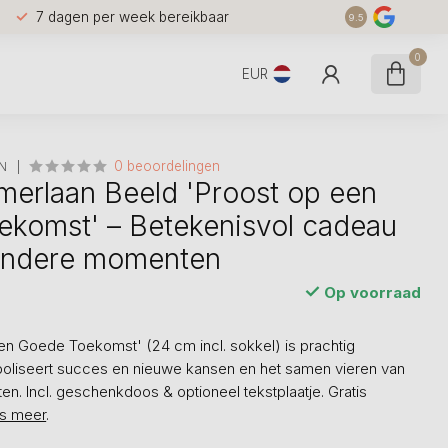
7 dagen per week bereikbaar
9.5
0
EUR
0 beoordelingen
N
erlaan Beeld 'Proost op een
komst' – Betekenisvol cadeau
zondere momenten
Op voorraad
en Goede Toekomst' (24 cm incl. sokkel) is prachtig
oliseert succes en nieuwe kansen en het samen vieren van
n. Incl. geschenkdoos & optioneel tekstplaatje. Gratis
s meer
.