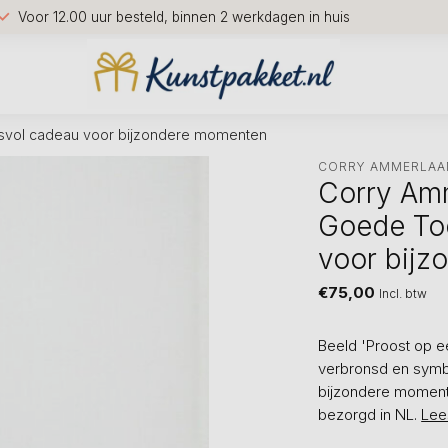
Voor 12.00 uur besteld, binnen 2 werkdagen in huis
isvol cadeau voor bijzondere momenten
CORRY AMMERLAA
Corry Amm
Goede Toe
voor bij
€75,00
Incl. btw
Beeld 'Proost op e
verbronsd en symb
bijzondere momente
bezorgd in NL.
Lee