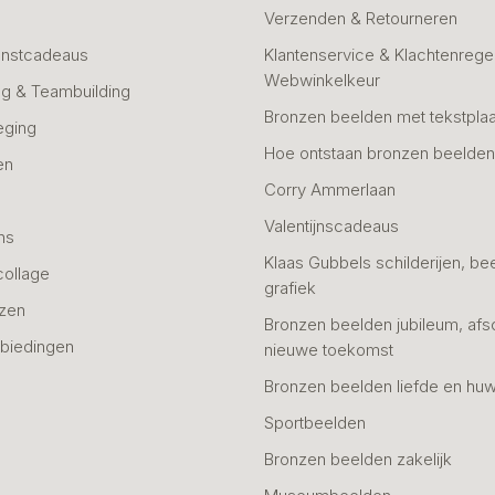
Verzenden & Retourneren
unstcadeaus
Klantenservice & Klachtenregel
Webwinkelkeur
g & Teambuilding
Bronzen beelden met tekstplaa
eging
Hoe ontstaan bronzen beelde
en
Corry Ammerlaan
n
Valentijnscadeaus
ns
Klaas Gubbels schilderijen, be
collage
grafiek
azen
Bronzen beelden jubileum, afs
biedingen
nieuwe toekomst
Bronzen beelden liefde en huw
Sportbeelden
Bronzen beelden zakelijk