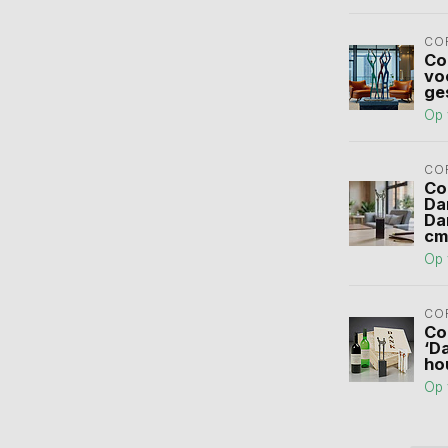
CO
Co
voo
ge
Op 
CO
Co
Da
Da
cm
Op 
CO
Co
‘Da
ho
Op 