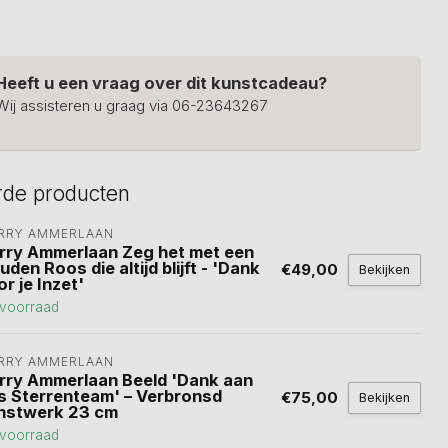
Heeft u een vraag over dit kunstcadeau?
Wij assisteren u graag via 06-23643267
rde producten
RRY AMMERLAAN
rry Ammerlaan Zeg het met een
den Roos die altijd blijft - 'Dank
€49,00
Bekijken
r je Inzet'
voorraad
RRY AMMERLAAN
rry Ammerlaan Beeld 'Dank aan
s Sterrenteam' – Verbronsd
€75,00
Bekijken
nstwerk 23 cm
voorraad