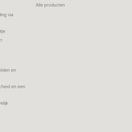
Alle producten
ing via
tje
n?
elden en
cheid en een
elijk