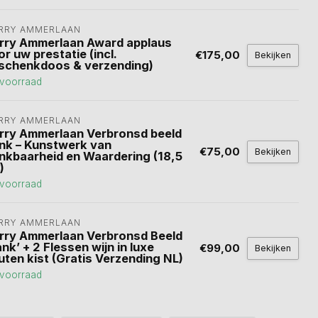
RRY AMMERLAAN
rry Ammerlaan Award applaus
r uw prestatie (incl.
€175,00
Bekijken
schenkdoos & verzending)
voorraad
RRY AMMERLAAN
rry Ammerlaan Verbronsd beeld
nk – Kunstwerk van
€75,00
Bekijken
nkbaarheid en Waardering (18,5
)
voorraad
RRY AMMERLAAN
rry Ammerlaan Verbronsd Beeld
nk’ + 2 Flessen wijn in luxe
€99,00
Bekijken
uten kist (Gratis Verzending NL)
voorraad