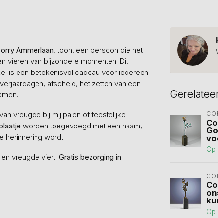
orry Ammerlaan
, toont een persoon die het
n vieren van bijzondere momenten. Dit
kel is een betekenisvol cadeau voor iedereen
 verjaardagen, afscheid, het zetten van een
Gerelatee
xamen.
n vreugde bij mijlpalen of feestelijke
CO
Co
plaatje
worden toegevoegd met een naam,
Gou
 herinnering wordt.
voo
Op 
 en vreugde viert.
Gratis bezorging in
CO
Co
on
ku
Op 