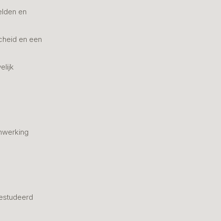
elden en
cheid en een
elijk
nwerking
estudeerd