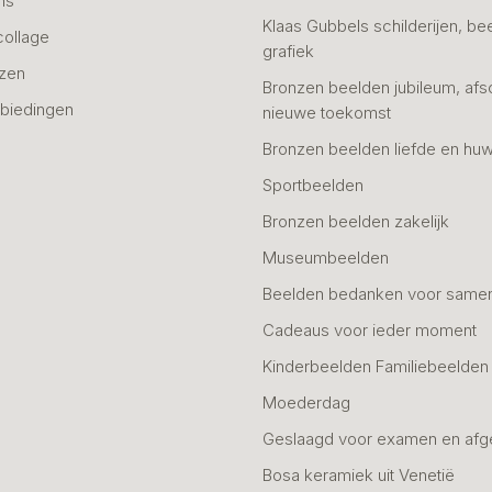
ns
Klaas Gubbels schilderijen, be
collage
grafiek
azen
Bronzen beelden jubileum, afs
biedingen
nieuwe toekomst
Bronzen beelden liefde en huw
Sportbeelden
Bronzen beelden zakelijk
Museumbeelden
Beelden bedanken voor same
Cadeaus voor ieder moment
Kinderbeelden Familiebeelden
Moederdag
Geslaagd voor examen en afg
Bosa keramiek uit Venetië