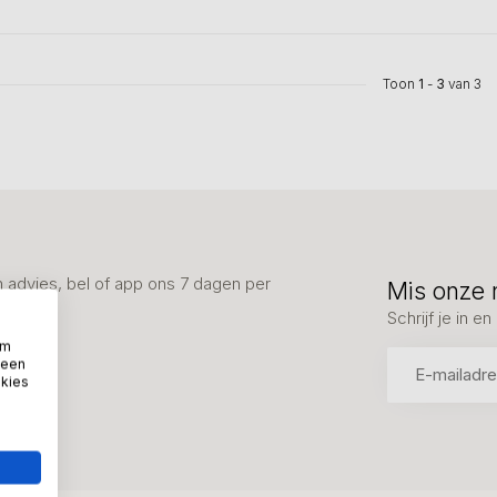
Toon
1
-
3
van 3
advies, bel of app ons 7 dagen per
Mis onze 
Schrijf je in 
om
 een
okies