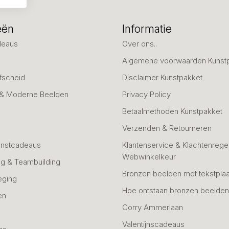
eën
Informatie
deaus
Over ons..
Algemene voorwaarden Kunst
fscheid
Disclaimer Kunstpakket
 & Moderne Beelden
Privacy Policy
Betaalmethoden Kunstpakket
Verzenden & Retourneren
unstcadeaus
Klantenservice & Klachtenregel
Webwinkelkeur
g & Teambuilding
Bronzen beelden met tekstplaa
eging
Hoe ontstaan bronzen beelde
en
Corry Ammerlaan
n
Valentijnscadeaus