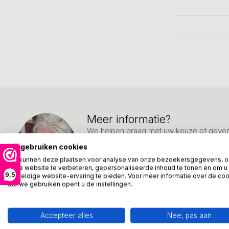
Meer informatie?
We helpen graag met uw keuze of geven 
week: 06-23643267
Wij gebruiken cookies
We kunnen deze plaatsen voor analyse van onze bezoekersgegevens, 
Klantenservice
onze website te verbeteren, gepersonaliseerde inhoud te tonen en om u
9,5
geweldige website-ervaring te bieden. Voor meer informatie over de co
die we gebruiken opent u de instellingen.
Accepteer alles
Nee, pas aan