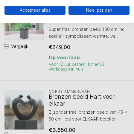
CORRY AMMERLAAN
Geborgenheid – Bronzen
Accepteer alles
Nee, pas aan
Beeld 30 cm, symbool van
warmte en vertrouwen
Super fraai bronzen beeld (30 cm incl.
sokkel) symboliseert warmte, ve...
Vergelijk
€249,00
Op voorraad
Voor 12 uur besteld, binnen 2
werkdagen in huis.
CORRY AMMERLAAN
Bronzen beeld Hart voor
elkaar
Bijzonder fraai bronzen beeld van 45 x
50 cm. Iets voor ELKAAR beteken...
€3.650,00