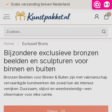
Voor 12.0
Gratis verzending binnen Nederland
9,5
9.5
huis
0
MENU
Home
/
Exclusief Brons
Bijzondere exclusieve bronzen
beelden en sculpturen voor
binnen en buiten
Bronzen Beelden voor Binnen & Buiten zijn met vakmanschap
vervaardigde kunstwerken die zowel tuin als interieur
verrijken. Duurzaam, stijlvol en weerbestendig—een
sfeermaker voor elke ruimte.
Filters