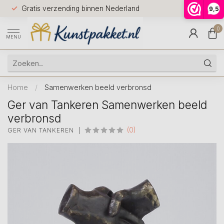
Voor 12.0
Gratis verzending binnen Nederland
9,5
9.5
huis
0
MENU
Home
/
Samenwerken beeld verbronsd
Ger van Tankeren Samenwerken beeld
verbronsd
(0)
GER VAN TANKEREN