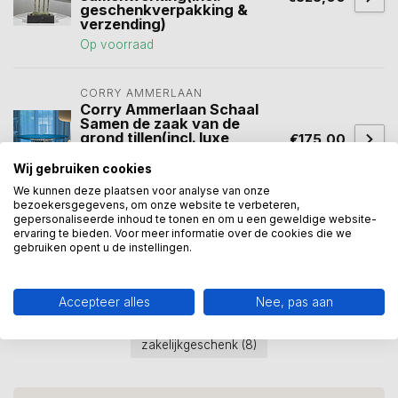
geschenkverpakking &
verzending)
Op voorraad
CORRY AMMERLAAN
Corry Ammerlaan Schaal
Samen de zaak van de
grond tillen(incl. luxe
€175,00
geschenkdoos &
verzending)
Wij gebruiken cookies
Op voorraad
We kunnen deze plaatsen voor analyse van onze
bezoekersgegevens, om onze website te verbeteren,
gepersonaliseerde inhoud te tonen en om u een geweldige website-
ervaring te bieden. Voor meer informatie over de cookies die we
gebruiken opent u de instellingen.
bedanken
(6)
Beeld Elkaar de hand geven
(3)
hand
(5)
Handdruk
(6)
Handen
(3)
Accepteer alles
Nee, pas aan
relatiegeschenk
(40)
samenwerken
(36)
zakelijkgeschenk
(8)