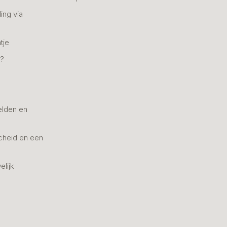
ing via
tje
n?
elden en
cheid en een
elijk