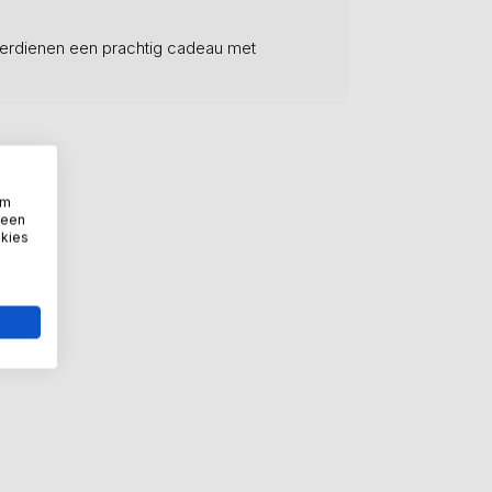
rdienen een prachtig cadeau met
om
 een
okies