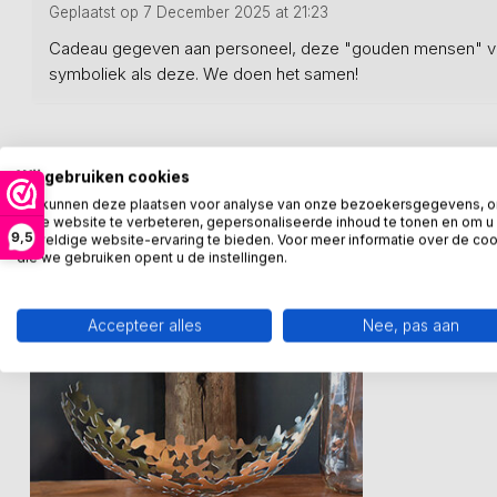
Geplaatst op 7 December 2025 at 21:23
Cadeau gegeven aan personeel, deze "gouden mensen" ve
symboliek als deze. We doen het samen!
Recent bekeken
Wij gebruiken cookies
We kunnen deze plaatsen voor analyse van onze bezoekersgegevens, 
onze website te verbeteren, gepersonaliseerde inhoud te tonen en om u
9,5
geweldige website-ervaring te bieden. Voor meer informatie over de co
die we gebruiken opent u de instellingen.
Accepteer alles
Nee, pas aan