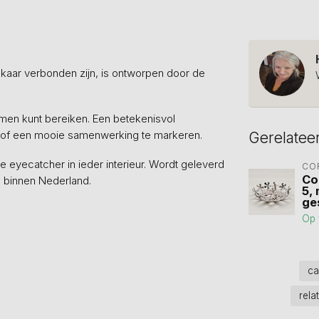
lkaar verbonden zijn, is ontworpen door de
amen kunt bereiken. Een betekenisvol
n of een mooie samenwerking te markeren.
Gerelatee
 eyecatcher in ieder interieur. Wordt geleverd
CO
Co
g binnen Nederland.
5, 
ge
Op 
c
rela