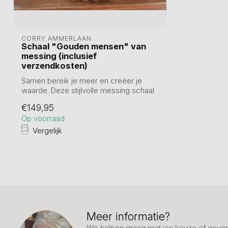
CORRY AMMERLAAN
Schaal "Gouden mensen" van
messing (inclusief
verzendkosten)
Samen bereik je meer en creëer je
waarde. Deze stijlvolle messing schaal
(59 x 3...
€149,95
Op voorraad
Vergelijk
Meer informatie?
We helpen graag met uw keuze of geven 