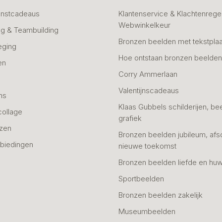
unstcadeaus
Klantenservice & Klachtenregel
Webwinkelkeur
g & Teambuilding
Bronzen beelden met tekstplaa
eging
Hoe ontstaan bronzen beelde
en
Corry Ammerlaan
n
Valentijnscadeaus
ns
Klaas Gubbels schilderijen, be
collage
grafiek
azen
Bronzen beelden jubileum, afs
biedingen
nieuwe toekomst
Bronzen beelden liefde en huw
Sportbeelden
Bronzen beelden zakelijk
Museumbeelden