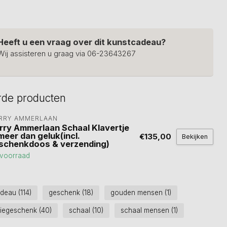
Heeft u een vraag over dit kunstcadeau?
Wij assisteren u graag via 06-23643267
rde producten
RRY AMMERLAAN
rry Ammerlaan Schaal Klavertje
meer dan geluk(incl.
€135,00
Bekijken
schenkdoos & verzending)
voorraad
adeau
(114)
geschenk
(18)
gouden mensen
(1)
tiegeschenk
(40)
schaal
(10)
schaal mensen
(1)