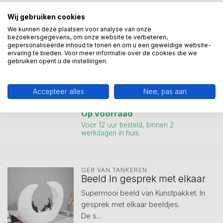
CORRY AMMERLAAN
Cadeauset: Glazen schaal
Wij gebruiken cookies
‘Samen een sterke band’ +
We kunnen deze plaatsen voor analyse van onze
bezoekersgegevens, om onze website te verbeteren,
Rode wijn
gepersonaliseerde inhoud te tonen en om u een geweldige website-
ervaring te bieden. Voor meer informatie over de cookies die we
De kunstzinnige glazen schaal (Ø40
gebruiken opent u de instellingen.
cm) met dynamische mensfiguren
sym...
Vergelijk
Accepteer alles
Nee, pas aan
€99,00
Op voorraad
Voor 12 uur besteld, binnen 2
werkdagen in huis.
GER VAN TANKEREN
Beeld In gesprek met elkaar
Supermooi beeld van Kunstpakket. In
gesprek met elkaar beeldjes.
De s...