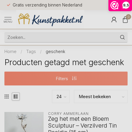
Voor 12.0
Gratis verzending binnen Nederland
9,5
9.5
huis
0
MENU
Home
/
Tags
/
geschenk
Producten getagd met geschenk
Filters
CORRY AMMERLAAN
Zeg het met een Bloem
Sculptuur – Verzilverd Tin