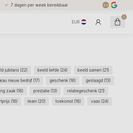
7 dagen per week bereikbaar
9.5
0
EUR
ld jubilaris
(22)
beeld liefde
(24)
beeld samen
(21)
eau nieuw bedrijf
(17)
geschenk
(16)
geslaagd
(13)
ing zaak
(16)
prestatie
(13)
relatiegeschenk
(21)
tprijs
(16)
team
(20)
toekomst
(16)
vaas
(24)