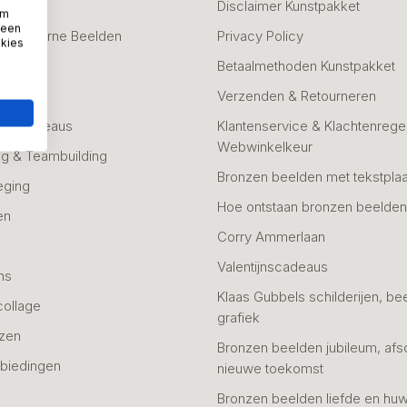
fscheid
Disclaimer Kunstpakket
om
 een
 & Moderne Beelden
Privacy Policy
okies
Betaalmethoden Kunstpakket
Verzenden & Retourneren
unstcadeaus
Klantenservice & Klachtenregel
Webwinkelkeur
g & Teambuilding
Bronzen beelden met tekstplaa
eging
Hoe ontstaan bronzen beelde
en
Corry Ammerlaan
n
Valentijnscadeaus
ns
Klaas Gubbels schilderijen, be
collage
grafiek
azen
Bronzen beelden jubileum, afs
biedingen
nieuwe toekomst
Bronzen beelden liefde en huw