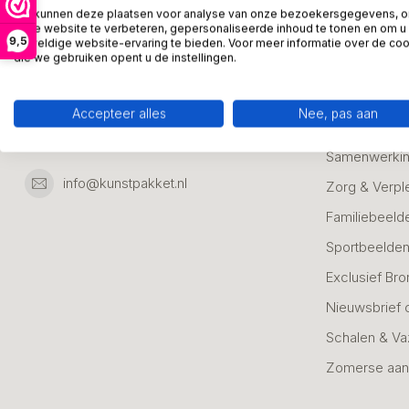
Jubileum & A
3542DH Utrecht
We kunnen deze plaatsen voor analyse van onze bezoekersgegevens, 
onze website te verbeteren, gepersonaliseerde inhoud te tonen en om u
Nederland
Alle Bronzen
9,5
geweldige website-ervaring te bieden. Voor meer informatie over de co
die we gebruiken opent u de instellingen.
Geslaagd
06 23643267
Huwelijk
Accepteer alles
Nee, pas aan
Bijzondere k
06 23643267
Samenwerkin
info@kunstpakket.nl
Zorg & Verpl
Familiebeeld
Sportbeelde
Exclusief Bro
Nieuwsbrief 
Schalen & V
Zomerse aan