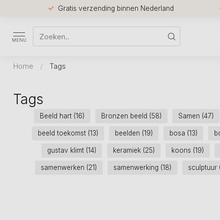
Gratis verzending binnen Nederland
MENU
Home
/
Tags
Tags
Beeld hart
(16)
Bronzen beeld
(58)
Samen
(47)
beeld toekomst
(13)
beelden
(19)
bosa
(13)
b
gustav klimt
(14)
keramiek
(25)
koons
(19)
samenwerken
(21)
samenwerking
(18)
sculptuur