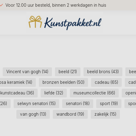
Voor 12.00 uur besteld, binnen 2 werkdagen in huis
Vincent van gogh
(14)
beeld
(21)
beeld brons
(43)
bee
osa keramiek
(14)
bronzen beelden
(50)
cadeau
(65)
cad
kunstcadeau
(36)
liefde
(32)
museumcollectie
(66)
open
(26)
selwyn senatori
(15)
senatori
(18)
sport
(19)
spor
van gogh
(13)
wandbord
(19)
zakelijk
(15)