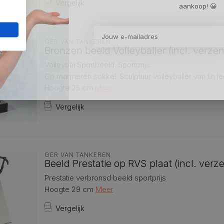
Vergelijk
aankoop! 😀
GER VAN TANKEREN
Bronzen beeld Volleyballer (incl. verze
Volleybal Sportbeeld. Sportprijs.
Op marmeren sokkel. Sculptuur volleyballer van tin l
Hoogte 25 cm
Meer
Vergelijk
GER VAN TANKEREN
Beeld Prestatie op RVS plaat (incl. verz
Prestatie verbronsd beeld sportprijs
Hoogte 29 cm
Meer
Vergelijk