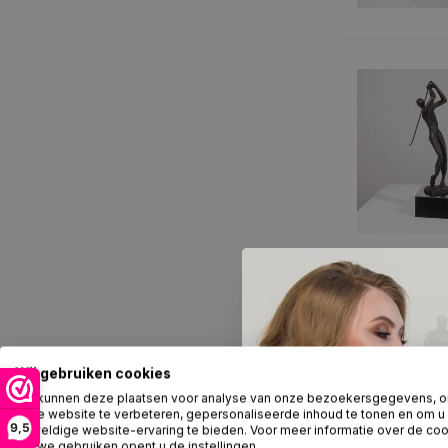
Wij gebruiken cookies
We kunnen deze plaatsen voor analyse van onze bezoekersgegevens, 
onze website te verbeteren, gepersonaliseerde inhoud te tonen en om u
9,5
geweldige website-ervaring te bieden. Voor meer informatie over de co
die we gebruiken opent u de instellingen.