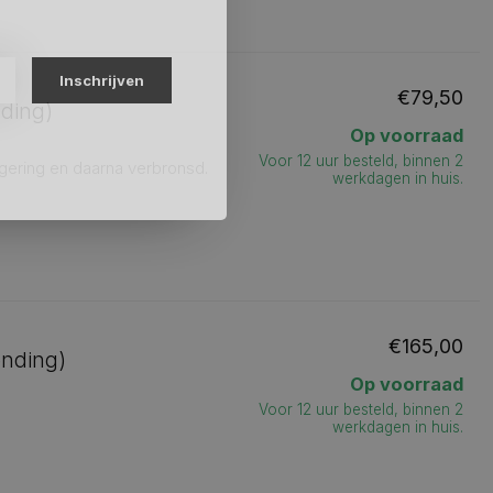
Inschrijven
€79,50
nding)
Op voorraad
Voor 12 uur besteld, binnen 2
egering en daarna verbronsd.
werkdagen in huis.
€165,00
ending)
Op voorraad
Voor 12 uur besteld, binnen 2
werkdagen in huis.