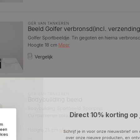
GER VAN TANKEREN
Beeld Golfer verbronsd(incl. verzending
Golfer Sportbeeldje. Tin gegoten en hierna verbron
Hoogte 18 cm
Meer
Vergelijk
GER VAN TANKEREN
Bodybuilding beeld
Bodybuilding. Sportbeeld. Sportprijs.
Direct 10% korting op 
Op marmeren sokkel. Zware kwaliteit.
om
Hoogte 25 cm
Meer
 een
Schrijf je in voor onze nieuwsbrief om 
okies
over onze nieuwe producten, en ontv