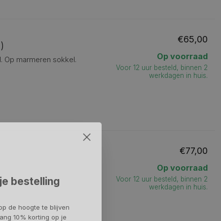
€65,00
)
Op voorraad
sd. Op marmeren sokkel.
Voor 12 uur besteld, binnen 2
werkdagen in huis.
€77,00
Op voorraad
je bestelling
Voor 12 uur besteld, binnen 2
werkdagen in huis.
op de hoogte te blijven
ang 10% korting op je