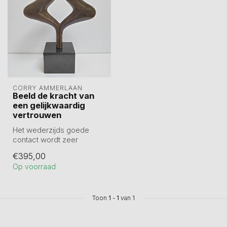
CORRY AMMERLAAN
Beeld de kracht van
een gelijkwaardig
vertrouwen
Het wederzijds goede
contact wordt zeer
gewaardeerd. Het geeft
€395,00
vertrouwen in de ...
Op voorraad
Toon
1
-
1
van 1