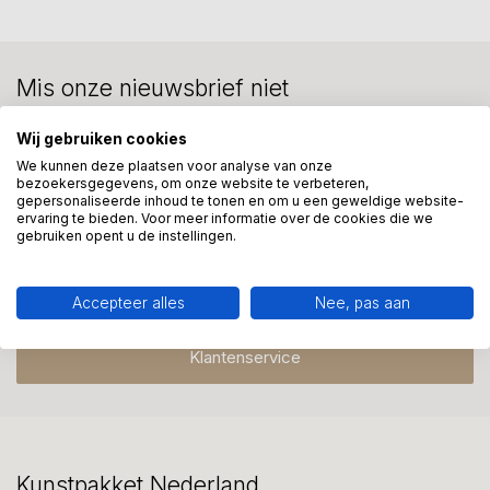
Mis onze nieuwsbrief niet
Schrijf je in en ontvang onze nieuwe aanbiedingen
Wij gebruiken cookies
We kunnen deze plaatsen voor analyse van onze
bezoekersgegevens, om onze website te verbeteren,
gepersonaliseerde inhoud te tonen en om u een geweldige website-
ervaring te bieden. Voor meer informatie over de cookies die we
gebruiken opent u de instellingen.
Meer informatie?
We helpen graag met uw keuze of geven advies, bel of app
ons 7 dagen per week: 06-23643267
Accepteer alles
Nee, pas aan
Klantenservice
Kunstpakket Nederland