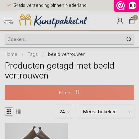
Voor 12.0
Gratis verzending binnen Nederland
9,5
9.5
huis
0
MENU
Home
/
Tags
/
beeld vertrouwen
Producten getagd met beeld
vertrouwen
Filters