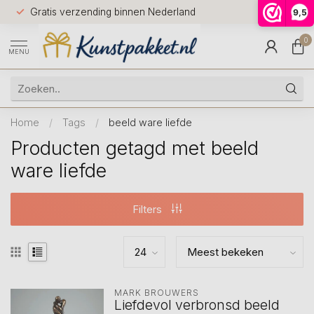
Voor 12.0
Gratis verzending binnen Nederland
9,5
9.5
huis
0
MENU
Home
/
Tags
/
beeld ware liefde
Producten getagd met beeld
ware liefde
Filters
MARK BROUWERS
Liefdevol verbronsd beeld