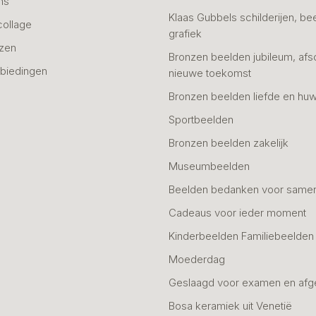
ns
Klaas Gubbels schilderijen, be
collage
grafiek
azen
Bronzen beelden jubileum, afs
biedingen
nieuwe toekomst
Bronzen beelden liefde en huw
Sportbeelden
Bronzen beelden zakelijk
Museumbeelden
Beelden bedanken voor same
Cadeaus voor ieder moment
Kinderbeelden Familiebeelden
Moederdag
Geslaagd voor examen en afg
Bosa keramiek uit Venetië