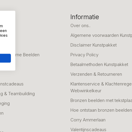
eën
Informatie
deaus
Over ons..
om
 een
Algemene voorwaarden Kunst
okies
fscheid
Disclaimer Kunstpakket
 & Moderne Beelden
Privacy Policy
Betaalmethoden Kunstpakket
Verzenden & Retourneren
unstcadeaus
Klantenservice & Klachtenregel
Webwinkelkeur
g & Teambuilding
Bronzen beelden met tekstplaa
eging
Hoe ontstaan bronzen beelde
en
Corry Ammerlaan
n
Valentijnscadeaus