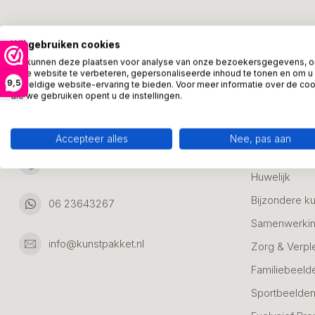
Kunstpakket Nederland
Categori
Wij gebruiken cookies
Adresgegevens:
Zakelijke Ca
We kunnen deze plaatsen voor analyse van onze bezoekersgegevens, 
onze website te verbeteren, gepersonaliseerde inhoud te tonen en om u
Bedanken
9,5
geweldige website-ervaring te bieden. Voor meer informatie over de co
Ambachtsweg 46
die we gebruiken opent u de instellingen.
Jubileum & A
3542DH Utrecht
Nederland
Alle Bronzen
Accepteer alles
Nee, pas aan
Geslaagd
06 23643267
Huwelijk
Bijzondere k
06 23643267
Samenwerkin
info@kunstpakket.nl
Zorg & Verpl
Familiebeeld
Sportbeelde