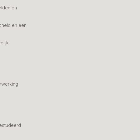
elden en
cheid en een
elijk
nwerking
estudeerd