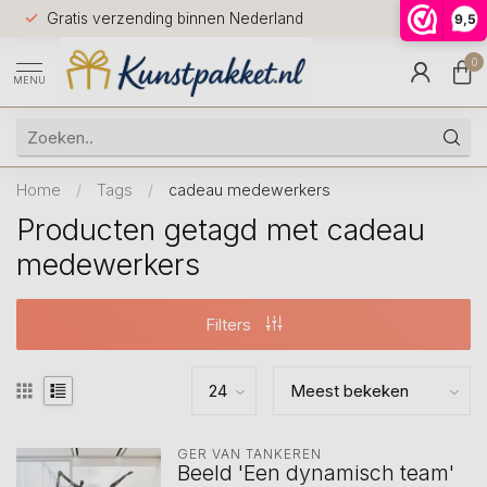
Voor 12.0
Gratis verzending binnen Nederland
9,5
9.5
huis
0
MENU
Home
/
Tags
/
cadeau medewerkers
Producten getagd met cadeau
medewerkers
Filters
GER VAN TANKEREN
Beeld 'Een dynamisch team'