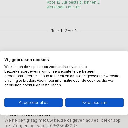
Voor 12 uur besteld, binnen 2
werkdagen in huis.
Toon
1
-
2
van 2
Wij gebruiken cookies
We kunnen deze plaatsen voor analyse van onze
Mis onze nieuwsbrief niet
bezoekersgegevens, om onze website te verbeteren,
gepersonaliseerde inhoud te tonen en om u een geweldige website-
Schrijf je in en ontvang onze nieuwe aanbiedingen
ervaring te bieden. Voor meer informatie over de cookies die we
gebruiken opent u de instellingen.
Accepteer alles
Nee, pas aan
Meer informatie?
We helpen graag met uw keuze of geven advies, bel of app
ons 7 dagen per week: 06-23643267