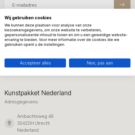
Wij gebruiken cookies
We kunnen deze plaatsen voor analyse van onze
Meer informatie?
bezoekersgegevens, om onze website te verbeteren,
gepersonaliseerde inhoud te tonen en om u een geweldige website-
We helpen graag met uw keuze of geven advies, bel of app
ervaring te bieden. Voor meer informatie over de cookies die we
ons 7 dagen per week: 06-23643267
gebruiken opent u de instellingen.
Klantenservice
Accepteer alles
Nee, pas aan
Kunstpakket Nederland
Adresgegevens:
Ambachtsweg 46
3542DH Utrecht
Nederland