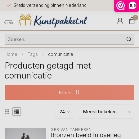
Voor 12.0
Gratis verzending binnen Nederland
9,5
9.5
huis
0
MENU
Home
/
Tags
/
comunicatie
Producten getagd met
comunicatie
Filters
GER VAN TANKEREN
Bronzen beeld In overleg