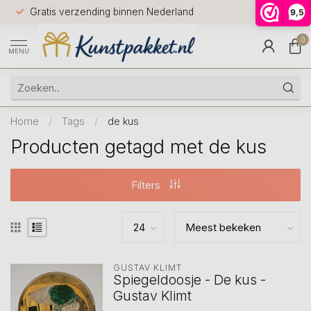
Voor 12.0
Gratis verzending binnen Nederland
9,5
9.5
huis
0
MENU
Home
/
Tags
/
de kus
Producten getagd met de kus
Filters
GUSTAV KLIMT
Spiegeldoosje - De kus -
Gustav Klimt