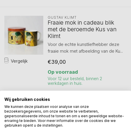
GUSTAV KLIMT
Fraaie mok in cadeau blik
met de beroemde Kus van
Klimt
Voor de echte kunstliefhebber deze
fraaie mok met afbeelding van de Ku...
Vergelijk
€39,00
Op voorraad
Voor 12 uur besteld, binnen 2
werkdagen in huis.
Wij gebruiken cookies
We kunnen deze plaatsen voor analyse van onze
Toon
1
-
3
van 3
bezoekersgegevens, om onze website te verbeteren,
gepersonaliseerde inhoud te tonen en om u een geweldige website-
ervaring te bieden. Voor meer informatie over de cookies die we
gebruiken opent u de instellingen.