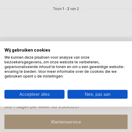
Toon
1
-
2
van 2
Mis onze nieuwsbrief niet
Wij gebruiken cookies
Schrijf je in en ontvang onze nieuwe aanbiedingen
We kunnen deze plaatsen voor analyse van onze
bezoekersgegevens, om onze website te verbeteren,
gepersonaliseerde inhoud te tonen en om u een geweldige website-
ervaring te bieden. Voor meer informatie over de cookies die we
gebruiken opent u de instellingen.
Meer informatie?
Accepteer alles
Nee, pas aan
We helpen graag met uw keuze of geven advies, bel of app
ons 7 dagen per week: 06-23643267
Klantenservice