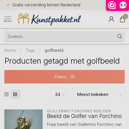
Voor 12.0
Gratis verzending binnen Nederland
9,5
9.5
huis
0
MENU
Home
/
Tags
/
golfbeeld
Producten getagd met golfbeeld
Filters
GUILLERMO FORCHINO BEELDEN
Beeld de Golfer van Forchino
Fraai beeld van Guillermo Forchino van