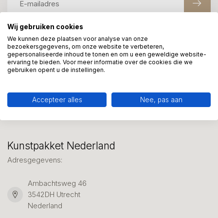
Wij gebruiken cookies
We kunnen deze plaatsen voor analyse van onze
Meer informatie?
bezoekersgegevens, om onze website te verbeteren,
We helpen graag met uw keuze of geven advies, bel of app
gepersonaliseerde inhoud te tonen en om u een geweldige website-
ervaring te bieden. Voor meer informatie over de cookies die we
ons 7 dagen per week: 06-23643267
gebruiken opent u de instellingen.
Klantenservice
Accepteer alles
Nee, pas aan
Kunstpakket Nederland
Adresgegevens:
Ambachtsweg 46
3542DH Utrecht
Nederland