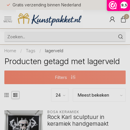
Voor 12.0
Gratis verzending binnen Nederland
9,5
9.5
huis
0
MENU
Home
/
Tags
/
lagerveld
Producten getagd met lagerveld
Filters
BOSA KERAMIEK
Rock Karl sculptuur in
keramiek handgemaakt