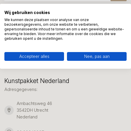
Wij gebruiken cookies
Meer informatie?
We kunnen deze plaatsen voor analyse van onze
bezoekersgegevens, om onze website te verbeteren,
We helpen graag met uw keuze of geven advies, bel of app
gepersonaliseerde inhoud te tonen en om u een geweldige website-
ons 7 dagen per week: 06-23643267
ervaring te bieden. Voor meer informatie over de cookies die we
gebruiken opent u de instellingen.
Klantenservice
Accepteer alles
Nee, pas aan
Kunstpakket Nederland
Adresgegevens:
Ambachtsweg 46
3542DH Utrecht
Nederland