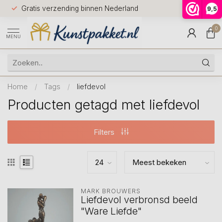
Voor 12.0
Gratis verzending binnen Nederland
9,5
9.5
huis
0
MENU
Home
/
Tags
/
liefdevol
Producten getagd met liefdevol
Filters
MARK BROUWERS
Liefdevol verbronsd beeld
"Ware Liefde"