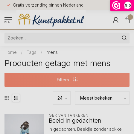
Voor 12.0
Gratis verzending binnen Nederland
9,5
9.5
huis
0
MENU
Home
/
Tags
/
mens
Producten getagd met mens
Filters
GER VAN TANKEREN
Beeld In gedachten
In gedachten. Beeldje zonder sokkel.