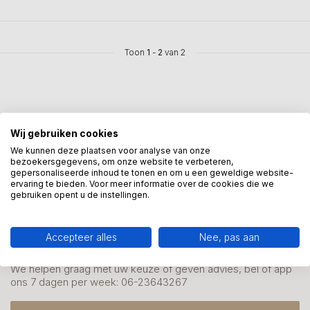
Toon
1
-
2
van 2
Wij gebruiken cookies
Mis onze nieuwsbrief niet
We kunnen deze plaatsen voor analyse van onze
bezoekersgegevens, om onze website te verbeteren,
Schrijf je in en ontvang onze nieuwe aanbiedingen
gepersonaliseerde inhoud te tonen en om u een geweldige website-
ervaring te bieden. Voor meer informatie over de cookies die we
gebruiken opent u de instellingen.
Accepteer alles
Nee, pas aan
Meer informatie?
We helpen graag met uw keuze of geven advies, bel of app
ons 7 dagen per week: 06-23643267